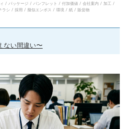
ィ
パッケージ
パンフレット
付加価値
会社案内
加工
チラシ
採用
擬似エンボス
環境
紙
販促物
えない間違い〜