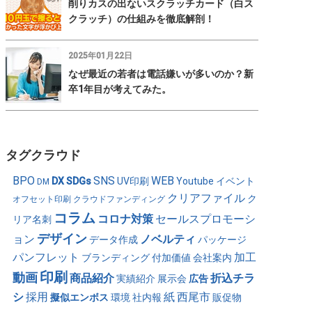
削りカスの出ないスクラッチカード（白ス
クラッチ）の仕組みを徹底解剖！
2025年01月22日
なぜ最近の若者は電話嫌いが多いのか？新
卒1年目が考えてみた。
タグクラウド
BPO
SNS
WEB
DX
SDGs
UV印刷
Youtube
イベント
DM
クリアファイル
ク
オフセット印刷
クラウドファンディング
コラム
コロナ対策
セールスプロモーシ
リア名刺
デザイン
ョン
ノベルティ
データ作成
パッケージ
パンフレット
加工
ブランディング
付加価値
会社案内
印刷
動画
商品紹介
折込チラ
実績紹介
展示会
広告
シ
採用
紙
西尾市
擬似エンボス
環境
社内報
販促物