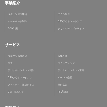
事業紹介
擬似エンボス印刷
チラシ制作
ホームページ制作
BPOアウトソーシング
ECO印刷
クリエイティブデザイン
サービス
擬似エンボス商品
編集企画
広告
ブランディング
デジタルコンテンツ制作
デジタルコンテンツ運用
BPOアウトソーシング
イベント企画
ノベルティ・販促グッズ
屋外広告
®
DM・宛名印字
FSC
認証