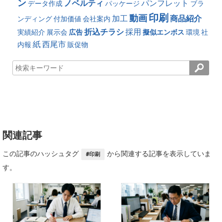
ン
ノベルティ
パンフレット
データ作成
パッケージ
ブラ
印刷
動画
加工
商品紹介
ンディング
付加価値
会社案内
折込チラシ
採用
実績紹介
展示会
広告
擬似エンボス
環境
社
紙
西尾市
内報
販促物
関連記事
この記事のハッシュタグ
から関連する記事を表示していま
#印刷
す。