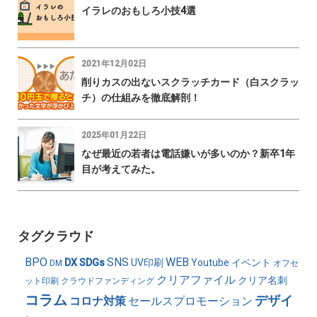
イラレのおもしろ小技4選
2021年12月02日
削りカスの出ないスクラッチカード（白スクラッ
チ）の仕組みを徹底解剖！
2025年01月22日
なぜ最近の若者は電話嫌いが多いのか？新卒1年
目が考えてみた。
タグクラウド
BPO
SNS
WEB
DX
SDGs
UV印刷
Youtube
イベント
DM
オフセ
クリアファイル
クリア名刺
ット印刷
クラウドファンディング
コラム
デザイ
コロナ対策
セールスプロモーション