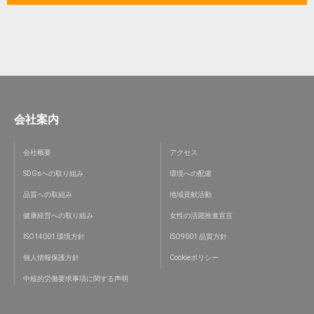
会社案内
会社概要
アクセス
SDGsへの取り組み
環境への配慮
品質への取組み
地域貢献活動
健康経営への取り組み
女性の活躍推進宣言
ISO14001 環境方針
ISO9001 品質方針
個人情報保護方針
Cookieポリシー
中核的労働要求事項に関する声明