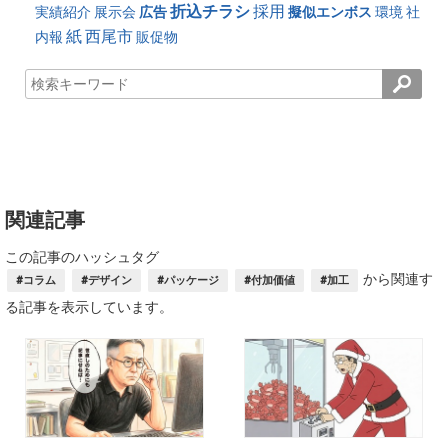
折込チラシ
採用
実績紹介
展示会
広告
擬似エンボス
環境
社
紙
西尾市
内報
販促物
関連記事
この記事のハッシュタグ
から関連す
#コラム
#デザイン
#パッケージ
#付加価値
#加工
る記事を表示しています。