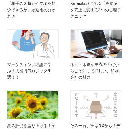
「相手の気持ちや立場を想
Xmas商戦に学ぶ「高揚感」
像できるか」が運命の分か
を売上に変える3つの心理テ
れ道
クニック
マーケティング理論に学
ネット印刷が主流の今だか
ぶ！夫婦円満ロジック8
らこそ知ってほしい、印刷
選！！
会社の魅力
夏の販促を盛り上げる！涼
その一言、実はNGかも！デ