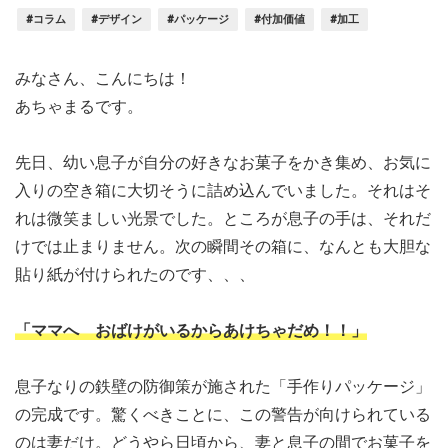
#コラム
#デザイン
#パッケージ
#付加価値
#加工
みなさん、こんにちは！
あちゃまるです。
先日、幼い息子が自分の好きなお菓子をかき集め、お気に
入りの空き箱に大切そうに詰め込んでいました。それはそ
れは微笑ましい光景でした。ところが息子の手は、それだ
けでは止まりません。次の瞬間その箱に、なんとも大胆な
貼り紙が付けられたのです、、、
「ママへ おばけがいるからあけちゃだめ！！」
息子なりの鉄壁の防御策が施された「手作りパッケージ」
の完成です。驚くべきことに、この警告が向けられている
のは妻だけ。どうやら日頃から、妻と息子の間でお菓子を