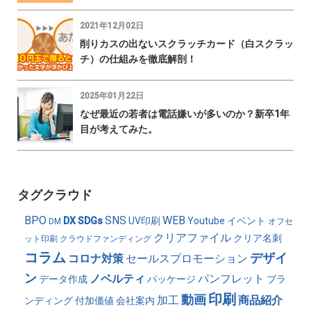
2021年12月02日
削りカスの出ないスクラッチカード（白スクラッ
チ）の仕組みを徹底解剖！
2025年01月22日
なぜ最近の若者は電話嫌いが多いのか？新卒1年
目が考えてみた。
タグクラウド
BPO
SNS
WEB
DX
SDGs
UV印刷
Youtube
イベント
DM
オフセ
クリアファイル
クリア名刺
ット印刷
クラウドファンディング
コラム
デザイ
コロナ対策
セールスプロモーション
ン
ノベルティ
パンフレット
データ作成
パッケージ
ブラ
印刷
動画
加工
商品紹介
ンディング
付加価値
会社案内