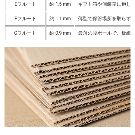
Eフルート
約 1.5 mm
ギフト箱や個装箱に適し
Fフルート
約 1.1 mm
薄型で保管場所を取らず
Gフルート
約 0.9 mm
最薄の段ボールで、板紙