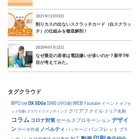
2021年12月02日
削りカスの出ないスクラッチカード（白スクラッ
チ）の仕組みを徹底解剖！
2025年01月22日
なぜ最近の若者は電話嫌いが多いのか？新卒1年
目が考えてみた。
タグクラウド
BPO
SNS
WEB
DX
SDGs
UV印刷
Youtube
イベント
DM
オフセ
クリアファイル
クリア名刺
ット印刷
クラウドファンディング
コラム
デザイ
コロナ対策
セールスプロモーション
ン
ノベルティ
パンフレット
データ作成
パッケージ
ブラ
印刷
動画
加工
商品紹介