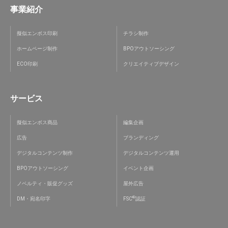
事業紹介
擬似エンボス印刷
チラシ制作
ホームページ制作
BPOアウトソーシング
ECO印刷
クリエイティブデザイン
サービス
擬似エンボス商品
編集企画
広告
ブランディング
デジタルコンテンツ制作
デジタルコンテンツ運用
BPOアウトソーシング
イベント企画
ノベルティ・販促グッズ
屋外広告
®
DM・宛名印字
FSC
認証