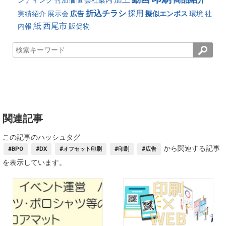
ンディング
付加価値
会社案内
折込チラシ
採用
実績紹介
展示会
広告
擬似エンボス
環境
社
紙
西尾市
内報
販促物
関連記事
この記事のハッシュタグ
から関連する記事
#BPO
#DX
#オフセット印刷
#印刷
#広告
を表示しています。