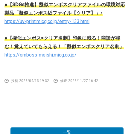
●【SDGs推進】擬似エンボスクリアファイルの環境対応
製品「擬似エンボス紙ファイル【クリア】」♪
https://uv-print.micg.co.jp/entry-133.html
●【擬似エンボス×クリア名刺】印象に残る！商談が弾
む！覚えていてもらえる！「擬似エンボスクリア名刺」
https://emboss-meishi.micg.co.jp/
投稿 2023/04/13 19:32
修正 2023/11/27 16:42
一覧