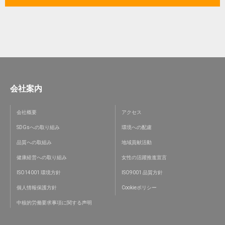
会社案内
会社概要
アクセス
SDGsへの取り組み
環境への配慮
品質への取組み
地域貢献活動
健康経営への取り組み
女性の活躍推進宣言
ISO14001 環境方針
ISO9001 品質方針
個人情報保護方針
Cookieポリシー
中核的労働要求事項に関する声明