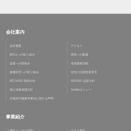
会社案内
会社概要
アクセス
SDGsへの取り組み
環境への配慮
品質への取組み
地域貢献活動
健康経営への取り組み
女性の活躍推進宣言
ISO14001 環境方針
ISO9001 品質方針
個人情報保護方針
Cookieポリシー
中核的労働要求事項に関する声明
事業紹介
擬似エンボス印刷
チラシ制作