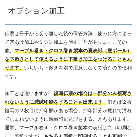
オプション加工
伝票は冊子から切り離した後の保管方法、使われ方によっ
て穴あけ加工やミシン加工を施すことがあります。その
他、
マーブル巻き・クロス巻き製本の裏表紙（底ボール）
を下敷きとして使えるように下敷き加工をつけることもあ
ります。
いちいち下敷きを別で用意しなくて済むので便利
です。
加工とは違いますが、
複写伝票の場合は一部分のみ複写さ
れないように減緘印刷をすることも出来ます。
例えば２枚
複写の２枚目に押印欄がある場合、押印部分が擦れて汚れ
てしまわないように減緘印刷処理をすることもあります。
通常、マーブル巻き・クロス巻き製本の表紙は白（印刷な
し）表紙ですが、
もちろん表紙に印刷することも可能
で