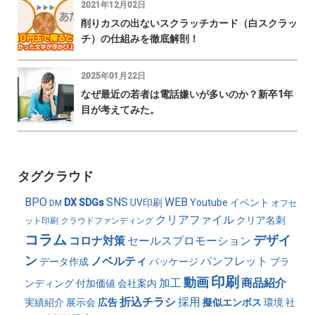
2021年12月02日
削りカスの出ないスクラッチカード（白スクラッ
チ）の仕組みを徹底解剖！
2025年01月22日
なぜ最近の若者は電話嫌いが多いのか？新卒1年
目が考えてみた。
タグクラウド
BPO
SNS
WEB
DX
SDGs
UV印刷
Youtube
イベント
DM
オフセ
クリアファイル
クリア名刺
ット印刷
クラウドファンディング
コラム
デザイ
コロナ対策
セールスプロモーション
ン
ノベルティ
パンフレット
データ作成
パッケージ
ブラ
印刷
動画
加工
商品紹介
ンディング
付加価値
会社案内
折込チラシ
採用
実績紹介
展示会
広告
擬似エンボス
環境
社