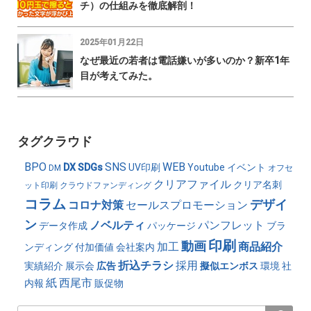
チ）の仕組みを徹底解剖！
2025年01月22日
なぜ最近の若者は電話嫌いが多いのか？新卒1年
目が考えてみた。
タグクラウド
BPO
SNS
WEB
DX
SDGs
UV印刷
Youtube
イベント
DM
オフセ
クリアファイル
クリア名刺
ット印刷
クラウドファンディング
コラム
デザイ
コロナ対策
セールスプロモーション
ン
ノベルティ
パンフレット
データ作成
パッケージ
ブラ
印刷
動画
加工
商品紹介
ンディング
付加価値
会社案内
折込チラシ
採用
実績紹介
展示会
広告
擬似エンボス
環境
社
紙
西尾市
内報
販促物