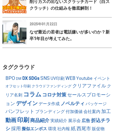
削りカスの出ないスクラッチカード（白ス
クラッチ）の仕組みを徹底解剖！
2025年01月22日
なぜ最近の若者は電話嫌いが多いのか？新
卒1年目が考えてみた。
タグクラウド
BPO
SNS
WEB
DX
SDGs
UV印刷
Youtube
イベント
DM
クリアファイル
ク
オフセット印刷
クラウドファンディング
コラム
コロナ対策
セールスプロモーシ
リア名刺
デザイン
ョン
ノベルティ
データ作成
パッケージ
パンフレット
加工
ブランディング
付加価値
会社案内
印刷
動画
商品紹介
折込チラ
実績紹介
展示会
広告
シ
採用
紙
西尾市
擬似エンボス
環境
社内報
販促物