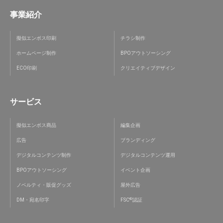
事業紹介
擬似エンボス印刷
チラシ制作
ホームページ制作
BPOアウトソーシング
ECO印刷
クリエイティブデザイン
サービス
擬似エンボス商品
編集企画
広告
ブランディング
デジタルコンテンツ制作
デジタルコンテンツ運用
BPOアウトソーシング
イベント企画
ノベルティ・販促グッズ
屋外広告
®
DM・宛名印字
FSC
認証