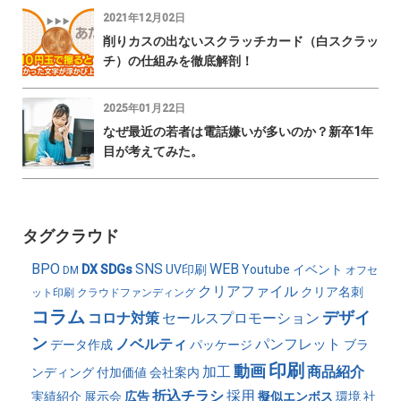
2021年12月02日
削りカスの出ないスクラッチカード（白スクラッ
チ）の仕組みを徹底解剖！
2025年01月22日
なぜ最近の若者は電話嫌いが多いのか？新卒1年
目が考えてみた。
タグクラウド
BPO
SNS
WEB
DX
SDGs
UV印刷
Youtube
イベント
DM
オフセ
クリアファイル
クリア名刺
ット印刷
クラウドファンディング
コラム
デザイ
コロナ対策
セールスプロモーション
ン
ノベルティ
パンフレット
データ作成
パッケージ
ブラ
印刷
動画
加工
商品紹介
ンディング
付加価値
会社案内
折込チラシ
採用
実績紹介
展示会
広告
擬似エンボス
環境
社