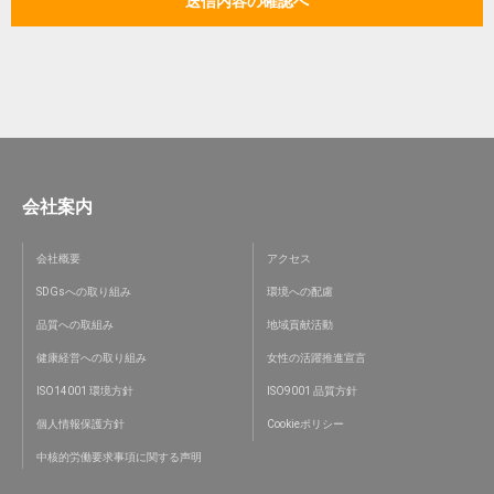
会社案内
会社概要
アクセス
SDGsへの取り組み
環境への配慮
品質への取組み
地域貢献活動
健康経営への取り組み
女性の活躍推進宣言
ISO14001 環境方針
ISO9001 品質方針
個人情報保護方針
Cookieポリシー
中核的労働要求事項に関する声明