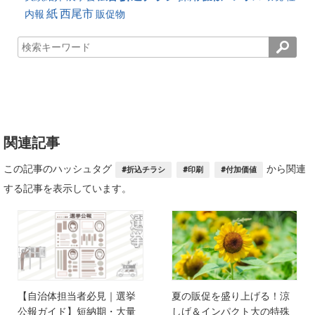
紙
西尾市
内報
販促物
関連記事
この記事のハッシュタグ
から関連
#折込チラシ
#印刷
#付加価値
する記事を表示しています。
【自治体担当者必見｜選挙
夏の販促を盛り上げる！涼
公報ガイド】短納期・大量
しげ＆インパクト大の特殊