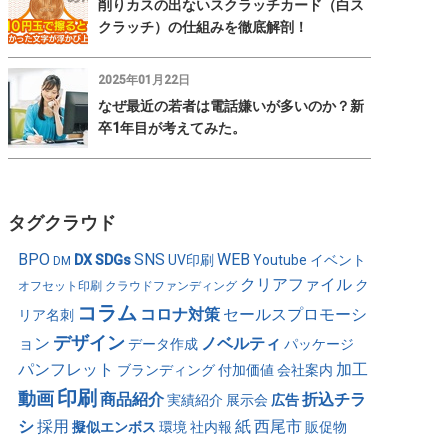
削りカスの出ないスクラッチカード（白ス
クラッチ）の仕組みを徹底解剖！
2025年01月22日
なぜ最近の若者は電話嫌いが多いのか？新
卒1年目が考えてみた。
タグクラウド
BPO
SNS
WEB
DX
SDGs
UV印刷
Youtube
イベント
DM
クリアファイル
ク
オフセット印刷
クラウドファンディング
コラム
コロナ対策
セールスプロモーシ
リア名刺
デザイン
ョン
ノベルティ
データ作成
パッケージ
パンフレット
加工
ブランディング
付加価値
会社案内
印刷
動画
商品紹介
折込チラ
実績紹介
展示会
広告
シ
採用
紙
西尾市
擬似エンボス
環境
社内報
販促物