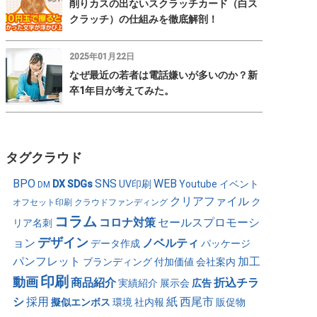
削りカスの出ないスクラッチカード（白ス
クラッチ）の仕組みを徹底解剖！
2025年01月22日
なぜ最近の若者は電話嫌いが多いのか？新
卒1年目が考えてみた。
タグクラウド
BPO
SNS
WEB
DX
SDGs
UV印刷
Youtube
イベント
DM
クリアファイル
ク
オフセット印刷
クラウドファンディング
コラム
コロナ対策
セールスプロモーシ
リア名刺
デザイン
ョン
ノベルティ
データ作成
パッケージ
パンフレット
加工
ブランディング
付加価値
会社案内
印刷
動画
商品紹介
折込チラ
実績紹介
展示会
広告
シ
採用
紙
西尾市
擬似エンボス
環境
社内報
販促物