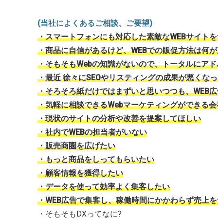
(当社によくあるご相談、ご要望)
・スマートフォンにも対応した素敵なWEBサイト
・商品に自信があるけど、WEBでの販促方法は何が
・そもそもWebの知識がないので、トータルにア
・最近 徐々にSEOやリスティングの成果が悪くな
・そろそろ紙だけではまずいと思いつつも、WEB
・気軽に相談できるWebマーケティングができる
・現状のサイトの分析や改善を提案してほしい
・社内でWEBの担当者がいない
・販売商圏を広げたい
・もっと商品をしってもらいたい
・顧客情報を獲得したい
・データを使って効率よく集客したい
・WEB広告で集客し、稼働時間にかかわらず売上
・そもそもDXってなに?