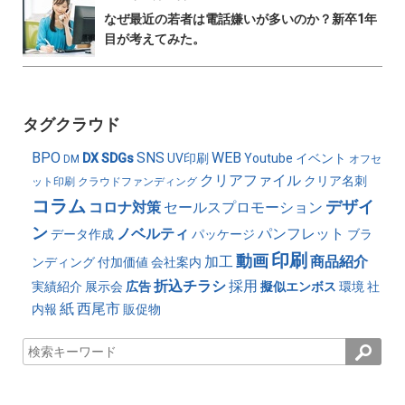
なぜ最近の若者は電話嫌いが多いのか？新卒1年
目が考えてみた。
タグクラウド
BPO
SNS
WEB
DX
SDGs
UV印刷
Youtube
イベント
DM
オフセ
クリアファイル
クリア名刺
ット印刷
クラウドファンディング
コラム
デザイ
コロナ対策
セールスプロモーション
ン
ノベルティ
パンフレット
データ作成
パッケージ
ブラ
印刷
動画
加工
商品紹介
ンディング
付加価値
会社案内
折込チラシ
採用
実績紹介
展示会
広告
擬似エンボス
環境
社
紙
西尾市
内報
販促物