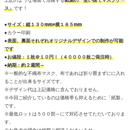
上記のような場面で活躍する
紙製の「使い捨てマスクケー
ス」
です！
●
サイズ：縦１３０mm×横１８５mm
●カラー印刷
●
表面、裏面それぞれオリジナルデザインでの制作が可能
です
●
お値段：１枚＠１０円！（４００００枚ご発注時）
●
納期：約２週間～
※一般的な不織布マスク、布であれば折り畳まずにに入れ
ることが出来るサイズです。
※デザイン代は上記価格に含んでおりません。
※今回ご紹介しているのは価格帯も抑えるために「紙製」
です。
※最低ロットは５００部～にて対応させてただいておりま
す。