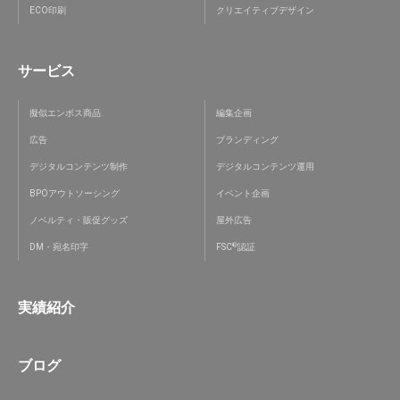
ECO印刷
クリエイティブデザイン
サービス
擬似エンボス商品
編集企画
広告
ブランディング
デジタルコンテンツ制作
デジタルコンテンツ運用
BPOアウトソーシング
イベント企画
ノベルティ・販促グッズ
屋外広告
®
DM・宛名印字
FSC
認証
実績紹介
ブログ