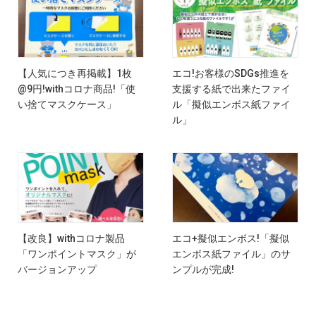
【人気につき再掲載】1枚
エコ!お客様のSDGs推進を
@9円!withコロナ商品!「使
支援する紙で出来たファイ
い捨てマスクケース」
ル「擬似エンボス紙ファイ
ル」
【改良】withコロナ製品
エコ+擬似エンボス!「擬似
「ワンポイントマスク」が
エンボス紙ファイル」のサ
バージョンアップ
ンプルが完成!