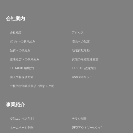
会社案内
会社概要
アクセス
SDGsへの取り組み
環境への配慮
品質への取組み
地域貢献活動
健康経営への取り組み
女性の活躍推進宣言
ISO14001 環境方針
ISO9001 品質方針
個人情報保護方針
Cookieポリシー
中核的労働要求事項に関する声明
事業紹介
擬似エンボス印刷
チラシ制作
ホームページ制作
BPOアウトソーシング