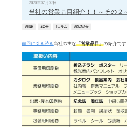
2020年07月02日
当社の営業品目紹介！！～その２
#印刷
#広告
#コラム
#商品紹介
前回に引き続き
当社の主な
「営業品目」
の紹介です