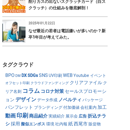
削りカスの出ないスクラッチカード（白ス
クラッチ）の仕組みを徹底解剖！
2025年01月22日
なぜ最近の若者は電話嫌いが多いのか？新
卒1年目が考えてみた。
タグクラウド
BPO
SNS
WEB
DX
SDGs
UV印刷
Youtube
イベント
DM
クリアファイル
ク
オフセット印刷
クラウドファンディング
コラム
コロナ対策
セールスプロモーシ
リア名刺
デザイン
ョン
ノベルティ
データ作成
パッケージ
パンフレット
加工
ブランディング
付加価値
会社案内
印刷
動画
商品紹介
折込チラ
実績紹介
展示会
広告
シ
採用
紙
西尾市
擬似エンボス
環境
社内報
販促物