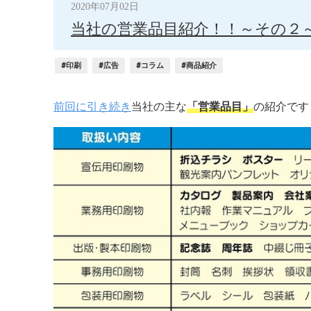
2020年07月02日
当社の営業品目紹介！！～その２
#印刷
#広告
#コラム
#商品紹介
前回に引き続き
当社の主な
「営業品目」
の紹介です