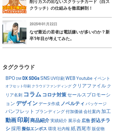
削りカスの出ないスクラッチカード（白ス
クラッチ）の仕組みを徹底解剖！
2025年01月22日
なぜ最近の若者は電話嫌いが多いのか？新
卒1年目が考えてみた。
タグクラウド
BPO
SNS
WEB
DX
SDGs
UV印刷
Youtube
イベント
DM
クリアファイル
ク
オフセット印刷
クラウドファンディング
コラム
コロナ対策
セールスプロモーシ
リア名刺
デザイン
ョン
ノベルティ
データ作成
パッケージ
パンフレット
加工
ブランディング
付加価値
会社案内
印刷
動画
商品紹介
折込チラ
実績紹介
展示会
広告
シ
採用
紙
西尾市
擬似エンボス
環境
社内報
販促物