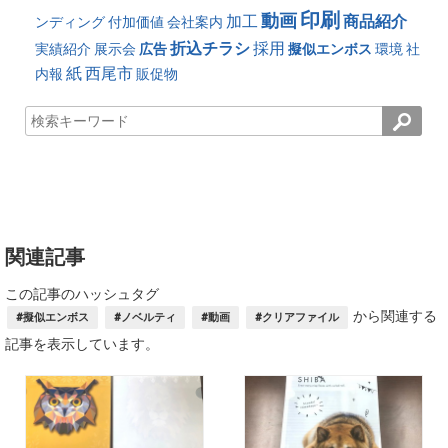
印刷
動画
加工
商品紹介
ンディング
付加価値
会社案内
折込チラシ
採用
実績紹介
展示会
広告
擬似エンボス
環境
社
紙
西尾市
内報
販促物
関連記事
この記事のハッシュタグ
から関連する
#擬似エンボス
#ノベルティ
#動画
#クリアファイル
記事を表示しています。