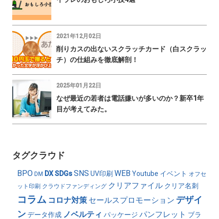
2021年12月02日
削りカスの出ないスクラッチカード（白スクラッ
チ）の仕組みを徹底解剖！
2025年01月22日
なぜ最近の若者は電話嫌いが多いのか？新卒1年
目が考えてみた。
タグクラウド
BPO
SNS
WEB
DX
SDGs
UV印刷
Youtube
イベント
DM
オフセ
クリアファイル
クリア名刺
ット印刷
クラウドファンディング
コラム
デザイ
コロナ対策
セールスプロモーション
ン
ノベルティ
パンフレット
データ作成
パッケージ
ブラ