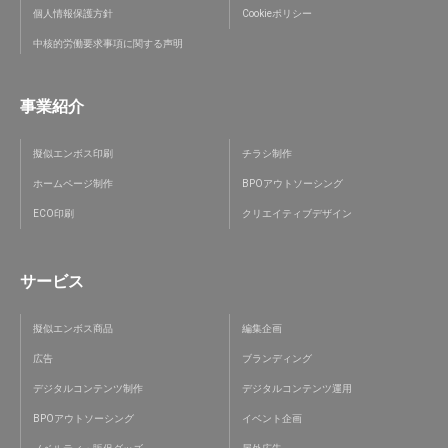
個人情報保護方針
Cookieポリシー
中核的労働要求事項に関する声明
事業紹介
擬似エンボス印刷
チラシ制作
ホームページ制作
BPOアウトソーシング
ECO印刷
クリエイティブデザイン
サービス
擬似エンボス商品
編集企画
広告
ブランディング
デジタルコンテンツ制作
デジタルコンテンツ運用
BPOアウトソーシング
イベント企画