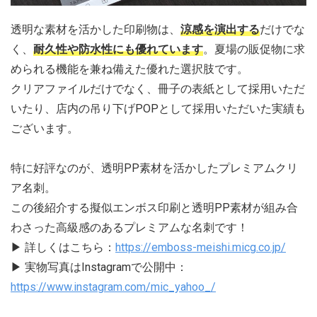
透明な素材を活かした印刷物は、
涼感を演出する
だけでな
く、
耐久性や防水性にも優れています
。夏場の販促物に求
められる機能を兼ね備えた優れた選択肢です。
クリアファイルだけでなく、冊子の表紙として採用いただ
いたり、店内の吊り下げPOPとして採用いただいた実績も
ございます。
特に好評なのが、透明PP素材を活かしたプレミアムクリ
ア名刺。
この後紹介する擬似エンボス印刷と透明PP素材が組み合
わさった高級感のあるプレミアムな名刺です！
▶ 詳しくはこちら：
https://emboss-meishi.micg.co.jp/
▶ 実物写真はInstagramで公開中：
https://www.instagram.com/mic_yahoo_/