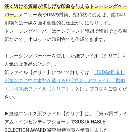
淡く透ける質感が涼しげな印象を与えるトレーシングペー
パー。
メニュー表やDMの封筒、招待状に使えば、他の印
刷物とは一線を画す個性的な仕上がりになります。
トレーシングペーパーはオンデマンド印刷で印刷できる用
紙なので、小ロットの印刷物でも作成できます。
トレーシングペーパーを使用した紙ファイル【クリア】も
人気の販促品の1つです。
紙ファイル【クリア】について詳しくは「
【SDGs推進】
紙製なのに中の書類が透ける!!紙製クリアファイル「擬似
エンボス紙ファイル【クリア】
」とは」ブログをご覧くだ
さい。
▶擬似エンボス紙ファイル【クリア】は、「第67回プレミ
アム・インセンティブショー」でSUSTAINABLE
SELECTION AWARD 審査員特別賞を受賞しました。