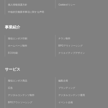
個人情報保護方針
Cookieポリシー
中核的労働要求事項に関する声明
事業紹介
擬似エンボス印刷
チラシ制作
ホームページ制作
BPOアウトソーシング
ECO印刷
クリエイティブデザイン
サービス
擬似エンボス商品
編集企画
広告
ブランディング
デジタルコンテンツ制作
デジタルコンテンツ運用
BPOアウトソーシング
イベント企画