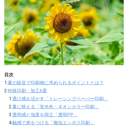
目次
1.
夏の販促で印刷物に求められるポイントとは？
2.
特殊印刷・加工6選
1.
透け感を活かす「トレーシングペーパー印刷」
2.
夏に映える「蛍光色・ネオンカラー印刷」
3.
透明感と強度を両立「透明PP」
4.
触感で差をつける「擬似エンボス印刷」