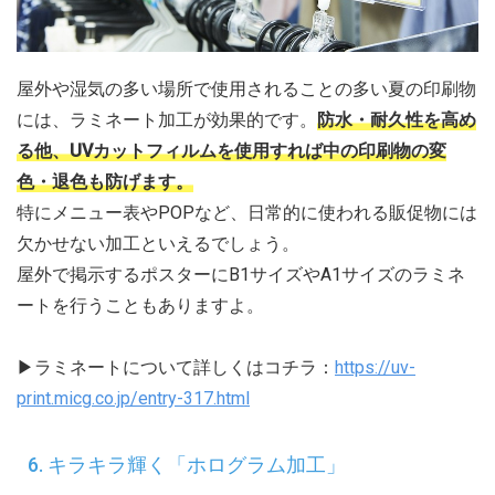
屋外や湿気の多い場所で使用されることの多い夏の印刷物
には、ラミネート加工が効果的です。
防水・耐久性を高め
る他、UVカットフィルムを使用すれば中の印刷物の変
色・退色も防げます。
特にメニュー表やPOPなど、日常的に使われる販促物には
欠かせない加工といえるでしょう。
屋外で掲示するポスターにB1サイズやA1サイズのラミネ
ートを行うこともありますよ。
▶ラミネートについて詳しくはコチラ：
https://uv-
print.micg.co.jp/entry-317.html
6. キラキラ輝く「ホログラム加工」