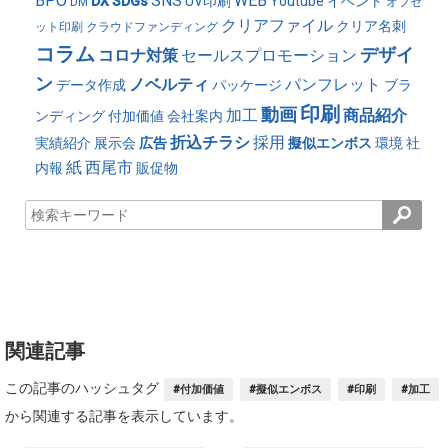
BPO
SNS
WEB
DX
SDGs
UV印刷
Youtube
イベント
DM
オフセ
クリアファイル
クリア名刺
ット印刷
クラウドファンディング
コラム
デザイ
コロナ対策
セールスプロモーション
ン
ノベルティ
パンフレット
データ作成
パッケージ
ブラ
印刷
動画
加工
商品紹介
ンディング
付加価値
会社案内
折込チラシ
採用
実績紹介
展示会
広告
擬似エンボス
環境
社
紙
西尾市
内報
販促物
関連記事
この記事のハッシュタグ
#付加価値
#擬似エンボス
#印刷
#加工
から関連する記事を表示しています。