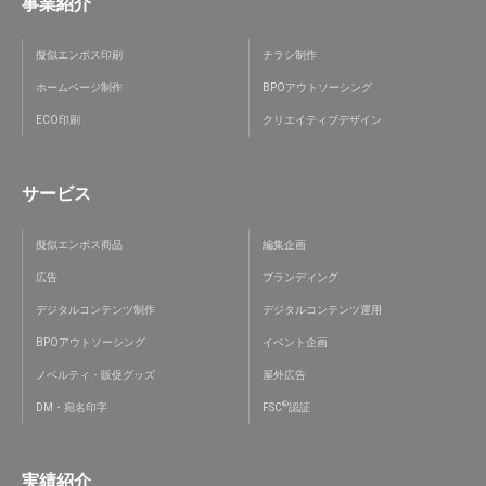
事業紹介
擬似エンボス印刷
チラシ制作
ホームページ制作
BPOアウトソーシング
ECO印刷
クリエイティブデザイン
サービス
擬似エンボス商品
編集企画
広告
ブランディング
デジタルコンテンツ制作
デジタルコンテンツ運用
BPOアウトソーシング
イベント企画
ノベルティ・販促グッズ
屋外広告
®
DM・宛名印字
FSC
認証
実績紹介