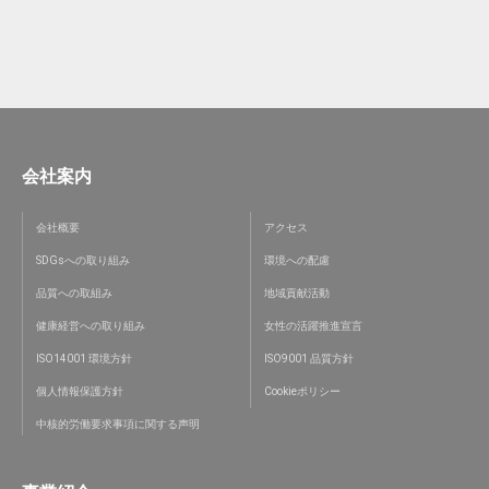
会社案内
会社概要
アクセス
SDGsへの取り組み
環境への配慮
品質への取組み
地域貢献活動
健康経営への取り組み
女性の活躍推進宣言
ISO14001 環境方針
ISO9001 品質方針
個人情報保護方針
Cookieポリシー
中核的労働要求事項に関する声明