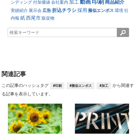
印刷
動画
加工
商品紹介
ンディング
付加価値
会社案内
折込チラシ
採用
実績紹介
展示会
広告
擬似エンボス
環境
社
紙
西尾市
内報
販促物
関連記事
この記事のハッシュタグ
から関連す
#印刷
#擬似エンボス
#加工
る記事を表示しています。