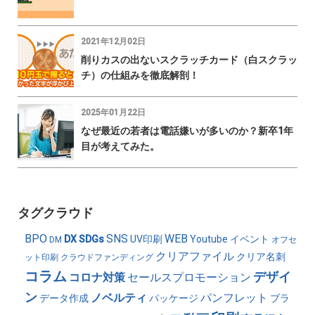
2021年12月02日
削りカスの出ないスクラッチカード（白スクラッ
チ）の仕組みを徹底解剖！
2025年01月22日
なぜ最近の若者は電話嫌いが多いのか？新卒1年
目が考えてみた。
タグクラウド
BPO
SNS
WEB
DX
SDGs
UV印刷
Youtube
イベント
DM
オフセ
クリアファイル
クリア名刺
ット印刷
クラウドファンディング
コラム
デザイ
コロナ対策
セールスプロモーション
ン
ノベルティ
パンフレット
データ作成
パッケージ
ブラ