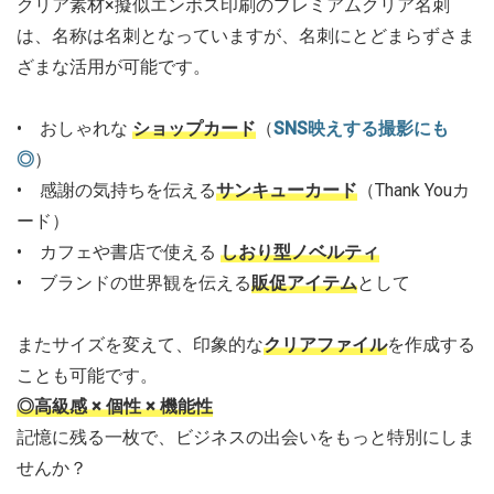
クリア素材×擬似エンボス印刷のプレミアムクリア名刺
は、名称は名刺となっていますが、名刺にとどまらずさま
ざまな活用が可能です。
• おしゃれな
ショップカード
（
SNS映えする撮影にも
◎
）
• 感謝の気持ちを伝える
サンキューカード
（Thank Youカ
ード）
• カフェや書店で使える
しおり型ノベルティ
• ブランドの世界観を伝える
販促アイテム
として
またサイズを変えて、印象的な
クリアファイル
を作成する
ことも可能です。
◎高級感 × 個性 × 機能性
記憶に残る一枚で、ビジネスの出会いをもっと特別にしま
せんか？