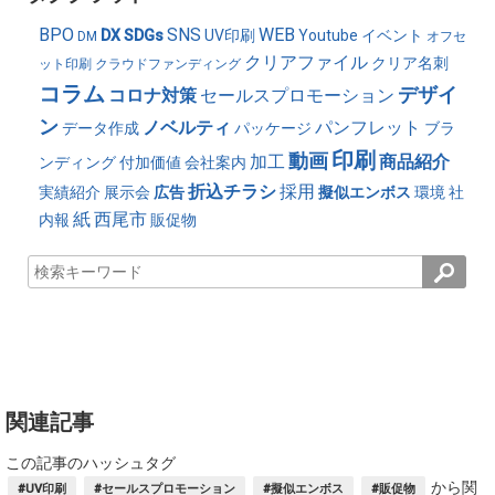
BPO
SNS
WEB
DX
SDGs
UV印刷
Youtube
イベント
DM
オフセ
クリアファイル
クリア名刺
ット印刷
クラウドファンディング
コラム
デザイ
コロナ対策
セールスプロモーション
ン
ノベルティ
パンフレット
データ作成
パッケージ
ブラ
印刷
動画
加工
商品紹介
ンディング
付加価値
会社案内
折込チラシ
採用
実績紹介
展示会
広告
擬似エンボス
環境
社
紙
西尾市
内報
販促物
関連記事
この記事のハッシュタグ
から関
#UV印刷
#セールスプロモーション
#擬似エンボス
#販促物