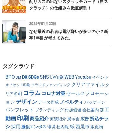
削りカスの出ないスクラッチカード（白ス
クラッチ）の仕組みを徹底解剖！
2025年01月22日
なぜ最近の若者は電話嫌いが多いのか？新
卒1年目が考えてみた。
タグクラウド
BPO
SNS
WEB
DX
SDGs
UV印刷
Youtube
イベント
DM
クリアファイル
ク
オフセット印刷
クラウドファンディング
コラム
コロナ対策
セールスプロモーシ
リア名刺
デザイン
ョン
ノベルティ
データ作成
パッケージ
パンフレット
加工
ブランディング
付加価値
会社案内
印刷
動画
商品紹介
折込チラ
実績紹介
展示会
広告
シ
採用
紙
西尾市
擬似エンボス
環境
社内報
販促物