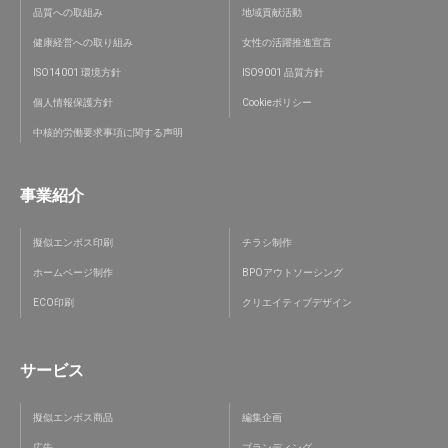
品質への取組み
地域貢献活動
健康経営への取り組み
女性の活躍推進宣言
ISO14001 環境方針
ISO9001 品質方針
個人情報保護方針
Cookieポリシー
中核的労働要求事項に関する声明
事業紹介
擬似エンボス印刷
チラシ制作
ホームページ制作
BPOアウトソーシング
ECO印刷
クリエイティブデザイン
サービス
擬似エンボス商品
編集企画
広告
ブランディング