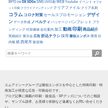
BPO
SNS
WEB
DX
SDGs
UV印刷
Youtube
イベント
DM
オフセ
クリアファイル
クリア名刺
ット印刷
クラウドファンディング
コラム
デザイ
コロナ対策
セールスプロモーション
ン
ノベルティ
パンフレット
データ作成
パッケージ
ブラ
印刷
動画
加工
商品紹介
ンディング
付加価値
会社案内
折込チラシ
採用
実績紹介
展示会
広告
擬似エンボス
環境
社
紙
西尾市
内報
販促物
エムアイシーグループは擬似エンボスを中心とした特殊印刷・特
殊加工が得意な広告・印刷会社です。
ブログ記事に掲載の印刷・販促品・SPグッズについてのご相談
や、サンプル請求、お見積り依頼など遠慮なくお問い合せくださ
い。