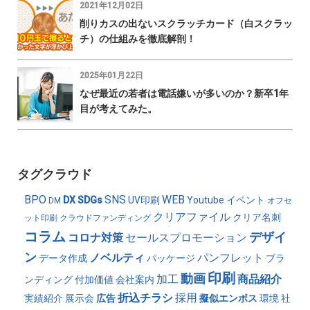
2021年12月02日
削りカスの出ないスクラッチカード（白スクラッ
チ）の仕組みを徹底解剖！
2025年01月22日
なぜ最近の若者は電話嫌いが多いのか？新卒1年
目が考えてみた。
タグクラウド
BPO
SNS
WEB
DX
SDGs
UV印刷
Youtube
イベント
DM
オフセ
クリアファイル
クリア名刺
ット印刷
クラウドファンディング
コラム
デザイ
コロナ対策
セールスプロモーション
ン
ノベルティ
パンフレット
データ作成
パッケージ
ブラ
印刷
動画
加工
商品紹介
ンディング
付加価値
会社案内
折込チラシ
採用
実績紹介
展示会
広告
擬似エンボス
環境
社