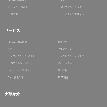
ホームページ制作
BPOアウトソーシング
ECO印刷
クリエイティブデザイン
サービス
擬似エンボス商品
編集企画
広告
ブランディング
デジタルコンテンツ制作
デジタルコンテンツ運用
BPOアウトソーシング
イベント企画
ノベルティ・販促グッズ
屋外広告
®
DM・宛名印字
FSC
認証
実績紹介