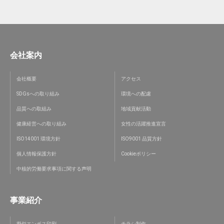
会社案内
会社概要
アクセス
SDGsへの取り組み
環境への配慮
品質への取組み
地域貢献活動
健康経営への取り組み
女性の活躍推進宣言
ISO14001 環境方針
ISO9001 品質方針
個人情報保護方針
Cookieポリシー
中核的労働要求事項に関する声明
事業紹介
擬似エンボス印刷
チラシ制作