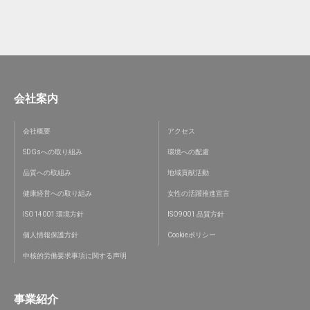
会社案内
会社概要
アクセス
SDGsへの取り組み
環境への配慮
品質への取組み
地域貢献活動
健康経営への取り組み
女性の活躍推進宣言
ISO14001 環境方針
ISO9001 品質方針
個人情報保護方針
Cookieポリシー
中核的労働要求事項に関する声明
事業紹介