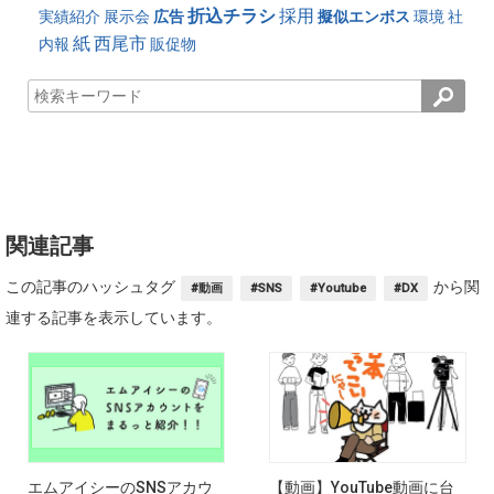
折込チラシ
採用
実績紹介
展示会
広告
擬似エンボス
環境
社
紙
西尾市
内報
販促物
関連記事
この記事のハッシュタグ
から関
#動画
#SNS
#Youtube
#DX
連する記事を表示しています。
エムアイシーのSNSアカウ
【動画】YouTube動画に台