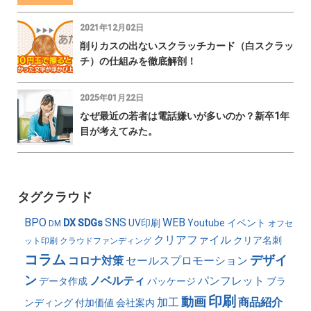
2021年12月02日
削りカスの出ないスクラッチカード（白スクラッ
チ）の仕組みを徹底解剖！
2025年01月22日
なぜ最近の若者は電話嫌いが多いのか？新卒1年
目が考えてみた。
タグクラウド
BPO
SNS
WEB
DX
SDGs
UV印刷
Youtube
イベント
DM
オフセ
クリアファイル
クリア名刺
ット印刷
クラウドファンディング
コラム
デザイ
コロナ対策
セールスプロモーション
ン
ノベルティ
パンフレット
データ作成
パッケージ
ブラ
印刷
動画
加工
商品紹介
ンディング
付加価値
会社案内