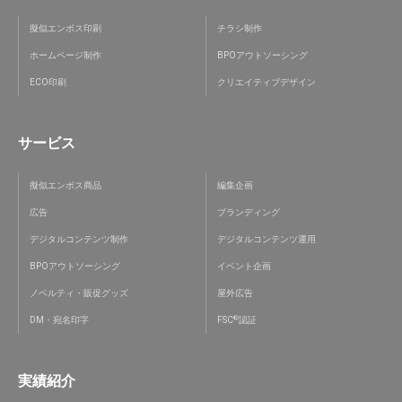
擬似エンボス印刷
チラシ制作
ホームページ制作
BPOアウトソーシング
ECO印刷
クリエイティブデザイン
サービス
擬似エンボス商品
編集企画
広告
ブランディング
デジタルコンテンツ制作
デジタルコンテンツ運用
BPOアウトソーシング
イベント企画
ノベルティ・販促グッズ
屋外広告
®
DM・宛名印字
FSC
認証
実績紹介