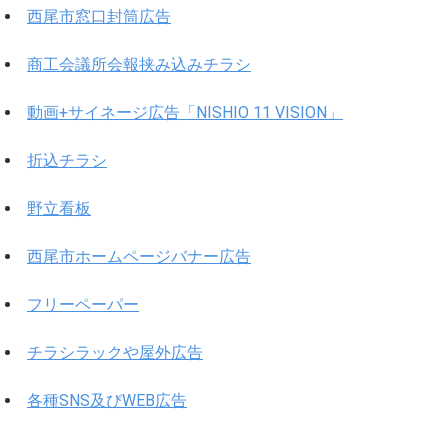
西尾市窓口封筒広告
商工会議所会報挟み込みチラシ
動画+サイネージ広告「NISHIO 11 VISION」
折込チラシ
野立看板
西尾市ホームページバナー広告
フリーペーパー
チラシラックや屋外広告
各種SNS及びWEB広告