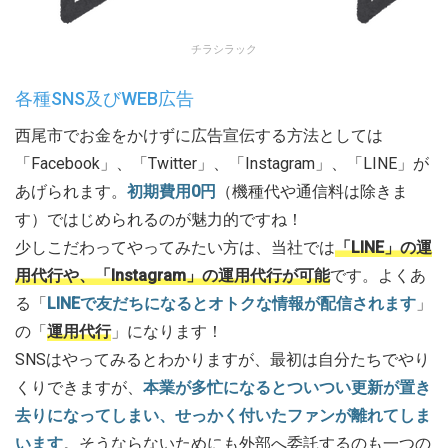
チラシラック
各種SNS及びWEB広告
西尾市でお金をかけずに広告宣伝する方法としては
「Facebook」、「Twitter」、「Instagram」、「LINE」が
あげられます。
初期費用0円
（機種代や通信料は除きま
す）ではじめられるのが魅力的ですね！
少しこだわってやってみたい方は、当社では
「LINE」の運
用代行や、「Instagram」の運用代行が可能
です。よくあ
る「
LINEで友だちになるとオトクな情報が配信されます
」
の「
運用代行
」になります！
SNSはやってみるとわかりますが、最初は自分たちでやり
くりできますが、
本業が多忙になるとついつい更新が置き
去りになってしまい、
せっかく付いたファンが離れてしま
います
。そうならないためにも外部へ委託するのも一つの