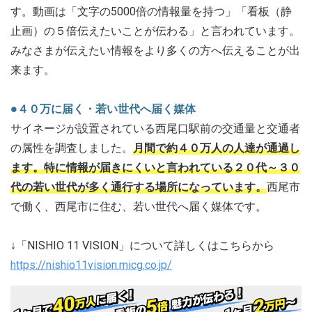
す。動画は「文字の5000倍の情報量を持つ」「看板（静
止画）の５倍伝えたいことが伝わる」と言われています。
みなさまが伝えたい情報をより多くの方へ伝えることが出
来ます。
●４０万に届く・若い世代へ届く媒体
サイネージが設置されている西尾口駅前の交通量と交通者
の属性を調査しました。
月間で約４０万人の人達が通過し
ます。特に情報が届きにくいと言われている２０代～３０
代の若い世代が多く通行する場所になっています。
西尾市
で働く、西尾市に住む、若い世代へ届く媒体です。
↓「NISHIO 11 VISION」について詳しくはこちらから
https://nishio11vision.micg.co.jp/