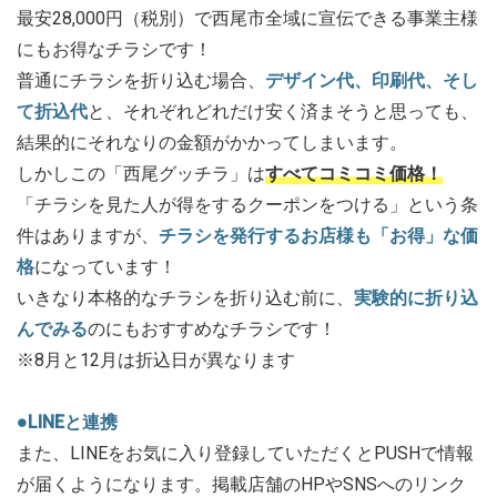
最安28,000円（税別）で西尾市全域に宣伝できる事業主様
にもお得なチラシです！
普通にチラシを折り込む場合、
デザイン代、印刷代、そし
て折込代
と、それぞれどれだけ安く済まそうと思っても、
結果的にそれなりの金額がかかってしまいます。
しかしこの「西尾グッチラ」は
すべてコミコミ価格！
「チラシを見た人が得をするクーポンをつける」という条
件はありますが、
チラシを発行するお店様も「お得」な価
格
になっています！
いきなり本格的なチラシを折り込む前に、
実験的に折り込
んでみる
のにもおすすめなチラシです！
※8月と12月は折込日が異なります
●LINEと連携
また、LINEをお気に入り登録していただくとPUSHで情報
が届くようになります。掲載店舗のHPやSNSへのリンク