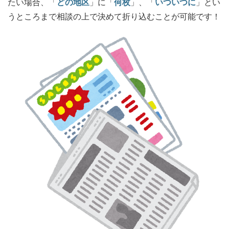
たい場合、「
どの地区
」に「
何枚
」、「
いついつに
」とい
うところまで相談の上で決めて折り込むことが可能です！