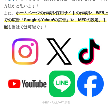
方法かと思います！
また、
ホームページの作成や採用サイトの作成や、WEB上
での広告「
GoogleやYahoo!の広告」や、MEOの設定、手
配
も当社では可能です！
各種SNS及びWEB広告