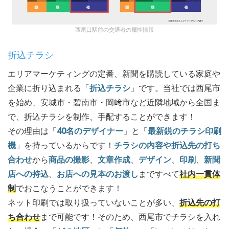
西尾口駅前の交通者の属性情報
折込チラシ
エリアマーケティングの定番、新聞を購読している家庭や
企業に折り込まれる「
折込チラシ
」です。当社では西尾市
を始め、安城市・碧南市・岡﨑市など近隣地域から全国ま
で、折込チラシを制作、手配することができます！
その理由は「
40名のデザイナー
」と「
最新鋭のチラシ印刷
機
」を持っているからです！
チラシの内容や折込先の打ち
合わせ
から
商品の撮影
、
文章作成
、
デザイン
、
印刷
、
新聞
店への持込
、
お店への見本のお渡し
まですべて
社内一貫体
制
でおこなうことができます！
ネット印刷では取り扱っていないことが多い、
折込先の打
ち合わせ
まで可能です！そのため、西尾市でチラシを入れ