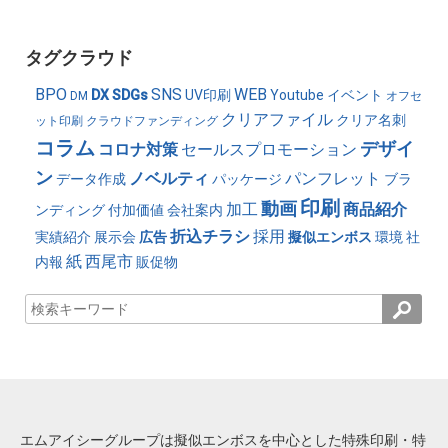
タグクラウド
BPO
SNS
WEB
DX
SDGs
UV印刷
Youtube
イベント
DM
オフセ
クリアファイル
クリア名刺
ット印刷
クラウドファンディング
コラム
デザイ
コロナ対策
セールスプロモーション
ン
ノベルティ
パンフレット
データ作成
パッケージ
ブラ
印刷
動画
加工
商品紹介
ンディング
付加価値
会社案内
折込チラシ
採用
実績紹介
展示会
広告
擬似エンボス
環境
社
紙
西尾市
内報
販促物
エムアイシーグループは擬似エンボスを中心とした特殊印刷・特