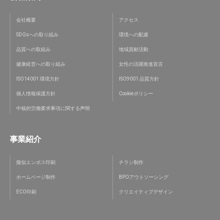
会社概要
アクセス
SDGsへの取り組み
環境への配慮
品質への取組み
地域貢献活動
健康経営への取り組み
女性の活躍推進宣言
ISO14001 環境方針
ISO9001 品質方針
個人情報保護方針
Cookieポリシー
中核的労働要求事項に関する声明
事業紹介
擬似エンボス印刷
チラシ制作
ホームページ制作
BPOアウトソーシング
ECO印刷
クリエイティブデザイン