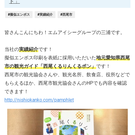
ド」
#擬似エンボス
#実績紹介
#西尾市
皆さんこんにちわ！エムアイシーグループの三浦です。
当社の
実績紹介
です！
擬似エンボス印刷を表紙に採用いただいた
地元愛知県西尾
市の観光ガイド「西尾くるりんくるポン」
です！
西尾市の観光協会さんや、観光名所、飲食店、役所などで
もらえるほか、西尾市観光協会さんのHPでも内容を確認
できます！
http://nishiokanko.com/pamphlet