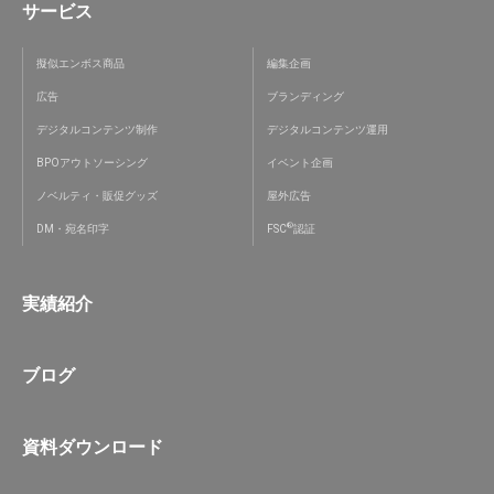
サービス
擬似エンボス商品
編集企画
広告
ブランディング
デジタルコンテンツ制作
デジタルコンテンツ運用
BPOアウトソーシング
イベント企画
ノベルティ・販促グッズ
屋外広告
®
DM・宛名印字
FSC
認証
実績紹介
ブログ
資料ダウンロード