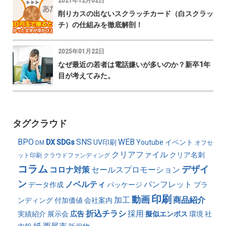
2021年12月02日
削りカスの出ないスクラッチカード（白スクラッ
チ）の仕組みを徹底解剖！
2025年01月22日
なぜ最近の若者は電話嫌いが多いのか？新卒1年
目が考えてみた。
タグクラウド
BPO
SNS
WEB
DX
SDGs
UV印刷
Youtube
イベント
DM
オフセ
クリアファイル
クリア名刺
ット印刷
クラウドファンディング
コラム
デザイ
コロナ対策
セールスプロモーション
ン
ノベルティ
パンフレット
データ作成
パッケージ
ブラ
印刷
動画
加工
商品紹介
ンディング
付加価値
会社案内
折込チラシ
採用
実績紹介
展示会
広告
擬似エンボス
環境
社