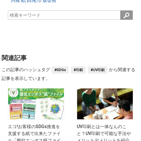
紙
西尾市
内報
販促物
関連記事
この記事のハッシュタグ
から関連する
#SDGs
#印刷
#UV印刷
記事を表示しています。
エコ!お客様のSDGs推進を
UV印刷とは一体なんのこ
支援する紙で出来たファイ
と？UV印刷で可能な手法や
ル「擬似エンボス紙ファイ
メリットデメリットを紹介