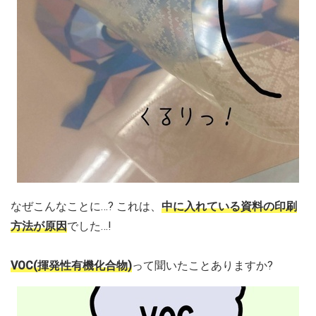
なぜこんなことに…? これは、
中に入れている資料の印刷
方法が原因
でした…!
VOC(揮発性有機化合物)
って聞いたことありますか?