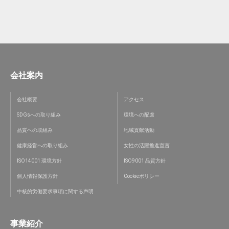
会社案内
会社概要
アクセス
SDGsへの取り組み
環境への配慮
品質への取組み
地域貢献活動
健康経営への取り組み
女性の活躍推進宣言
ISO14001 環境方針
ISO9001 品質方針
個人情報保護方針
Cookieポリシー
中核的労働要求事項に関する声明
事業紹介