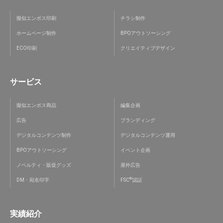
擬似エンボス印刷
チラシ制作
ホームページ制作
BPOアウトソーシング
ECO印刷
クリエイティブデザイン
サービス
擬似エンボス商品
編集企画
広告
ブランディング
デジタルコンテンツ制作
デジタルコンテンツ運用
BPOアウトソーシング
イベント企画
ノベルティ・販促グッズ
屋外広告
®
DM・宛名印字
FSC
認証
実績紹介