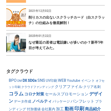
2021年12月02日
削りカスの出ないスクラッチカード（白スクラッ
チ）の仕組みを徹底解剖！
2025年01月22日
なぜ最近の若者は電話嫌いが多いのか？新卒1年
目が考えてみた。
タグクラウド
BPO
SNS
WEB
DX
SDGs
UV印刷
Youtube
イベント
DM
オフセ
クリアファイル
クリア名刺
ット印刷
クラウドファンディング
コラム
デザイ
コロナ対策
セールスプロモーション
ン
ノベルティ
パンフレット
データ作成
パッケージ
ブラ
印刷
動画
加工
商品紹介
ンディング
付加価値
会社案内