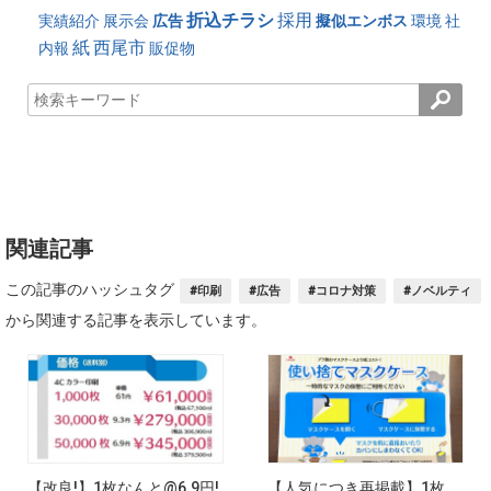
折込チラシ
採用
実績紹介
展示会
広告
擬似エンボス
環境
社
紙
西尾市
内報
販促物
関連記事
この記事のハッシュタグ
#印刷
#広告
#コロナ対策
#ノベルティ
から関連する記事を表示しています。
【改良!】1枚なんと@6.9円!
【人気につき再掲載】1枚