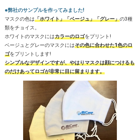
●弊社のサンプルを作ってみました!
マスクの色は
「ホワイト」「ベージュ」「グレー」
の3種
類をチョイス。
ホワイトのマスクには
カラーのロゴ
をプリント!
ベージュとグレーのマスクには
その色に合わせた1色のロ
ゴ
をプリントします!
シンプルなデザインですが、やはりマスクは顔につけるも
のだけあってロゴが非常に目に留まります。