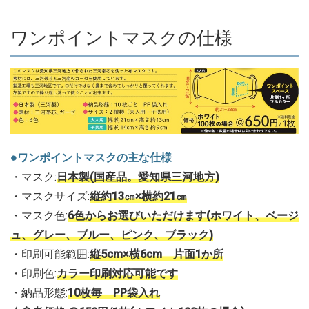
ワンポイントマスクの仕様
●ワンポイントマスクの主な仕様
・マスク:
日本製(国産品。愛知県三河地方)
・マスクサイズ:
縦約13㎝×横約21㎝
・マスク色:
6色からお選びいただけます(ホワイト、ベージ
ュ、グレー、ブルー、ピンク、ブラック)
・印刷可能範囲:
縦5cm×横6cm 片面1か所
・印刷色:
カラー印刷対応可能です
・納品形態:
10枚毎 PP袋入れ