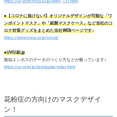
https://uv-print.micg.co.jp/entry-133.html
●【コロナに負けない!】オリジナルデザインが可能な「ワ
ンポイントマスク」や「紙製マスクケース」など当社のコ
ロナ対策グッズをまとめた当社WEBページです♪
https://www.micg.co.jp/covid/
●UV印刷.jp
擬似エンボスのデータのつくり方などが載っています♪
https://uv-print.jp/techguide/index.html
花粉症の方向けのマスクデザイ
ン！