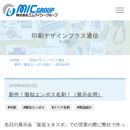
印刷デザインプラス通信
BLOG
HOME
印刷デザインプラス通信
新作！擬似エンボス名刺！（展示会用）
2018年09月03日
新作！擬似エンボス名刺！（展示会用）
#印刷
#擬似エンボス
#クリア名刺
#商品紹介
先日の展示会「販促エキスポ」での営業の際に弊社で作っ