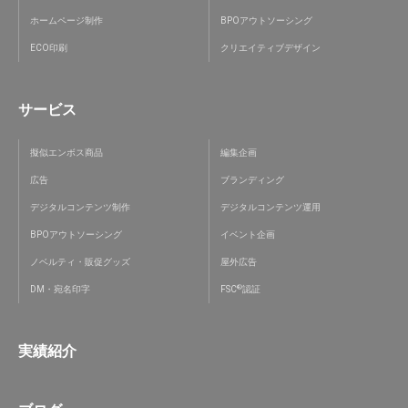
ホームページ制作
BPOアウトソーシング
ECO印刷
クリエイティブデザイン
サービス
擬似エンボス商品
編集企画
広告
ブランディング
デジタルコンテンツ制作
デジタルコンテンツ運用
BPOアウトソーシング
イベント企画
ノベルティ・販促グッズ
屋外広告
®
DM・宛名印字
FSC
認証
実績紹介