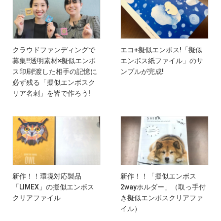
クラウドファンディングで
エコ+擬似エンボス!「擬似
募集!!透明素材×擬似エンボ
エンボス紙ファイル」のサ
ス印刷!渡した相手の記憶に
ンプルが完成!
必ず残る「擬似エンボスク
リア名刺」を皆で作ろう!
新作！！環境対応製品
新作！！「擬似エンボス
「LIMEX」の擬似エンボス
2wayホルダー」（取っ手付
クリアファイル
き擬似エンボスクリアファ
イル）