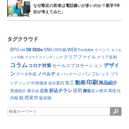
なぜ最近の若者は電話嫌いが多いのか？新卒1年
目が考えてみた。
タグクラウド
BPO
SNS
WEB
DX
SDGs
UV印刷
Youtube
イベント
DM
オフセ
クリアファイル
クリア名刺
ット印刷
クラウドファンディング
コラム
デザイ
コロナ対策
セールスプロモーション
ン
ノベルティ
パンフレット
データ作成
パッケージ
ブラ
印刷
動画
加工
商品紹介
ンディング
付加価値
会社案内
折込チラシ
採用
実績紹介
展示会
広告
擬似エンボス
環境
社
紙
西尾市
内報
販促物