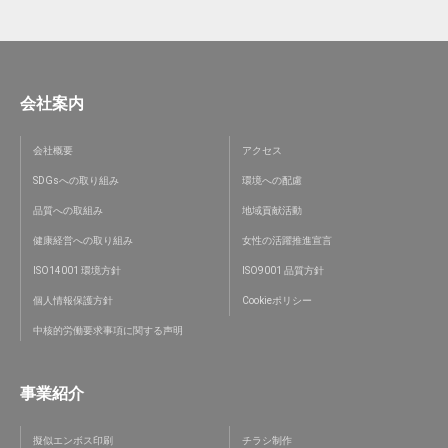
会社案内
会社概要
アクセス
SDGsへの取り組み
環境への配慮
品質への取組み
地域貢献活動
健康経営への取り組み
女性の活躍推進宣言
ISO14001 環境方針
ISO9001 品質方針
個人情報保護方針
Cookieポリシー
中核的労働要求事項に関する声明
事業紹介
擬似エンボス印刷
チラシ制作