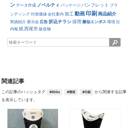
ン
ノベルティ
パンフレット
データ作成
パッケージ
ブラ
印刷
動画
加工
商品紹介
ンディング
付加価値
会社案内
折込チラシ
採用
実績紹介
展示会
広告
擬似エンボス
環境
社
紙
西尾市
内報
販促物
関連記事
この記事のハッシュタグ
から関連する記事
#SDGs
#環境
#印刷
を表示しています。