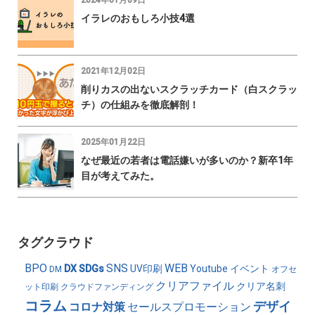
2024年01月09日
イラレのおもしろ小技4選
2021年12月02日
削りカスの出ないスクラッチカード（白スクラッ
チ）の仕組みを徹底解剖！
2025年01月22日
なぜ最近の若者は電話嫌いが多いのか？新卒1年
目が考えてみた。
タグクラウド
BPO
SNS
WEB
DX
SDGs
UV印刷
Youtube
イベント
DM
オフセ
クリアファイル
クリア名刺
ット印刷
クラウドファンディング
コラム
デザイ
コロナ対策
セールスプロモーション