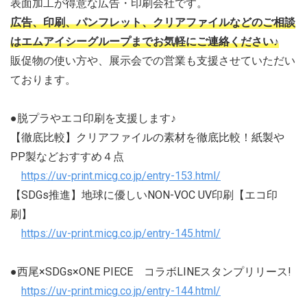
表面加工が得意な広告・印刷会社です。
広告、印刷、パンフレット、クリアファイルなどのご相談
はエムアイシーグループまでお気軽にご連絡ください♪
販促物の使い方や、展示会での営業も支援させていただい
ております。
●脱プラやエコ印刷を支援します♪
【徹底比較】クリアファイルの素材を徹底比較！紙製や
PP製などおすすめ４点
https://uv-print.micg.co.jp/entry-153.html/
【SDGs推進】地球に優しいNON-VOC UV印刷【エコ印
刷】
https://uv-print.micg.co.jp/entry-145.html/
●西尾×SDGs×ONE PIECE コラボLINEスタンプリリース!
https://uv-print.micg.co.jp/entry-144.html/