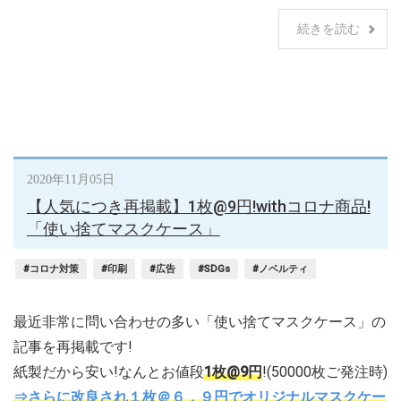
続きを読む
2020年11月05日
【人気につき再掲載】1枚@9円!withコロナ商品!
「使い捨てマスクケース」
#コロナ対策
#印刷
#広告
#SDGs
#ノベルティ
最近非常に問い合わせの多い「使い捨てマスクケース」の
記事を再掲載です!
紙製だから安い!なんとお値段
1枚@9円
!(50000枚ご発注時)
⇒さらに改良され１枚＠６．９円でオリジナルマスクケー