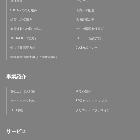
会社概要
アクセス
SDGsへの取り組み
環境への配慮
品質への取組み
地域貢献活動
健康経営への取り組み
女性の活躍推進宣言
ISO14001 環境方針
ISO9001 品質方針
個人情報保護方針
Cookieポリシー
中核的労働要求事項に関する声明
事業紹介
擬似エンボス印刷
チラシ制作
ホームページ制作
BPOアウトソーシング
ECO印刷
クリエイティブデザイン
サービス