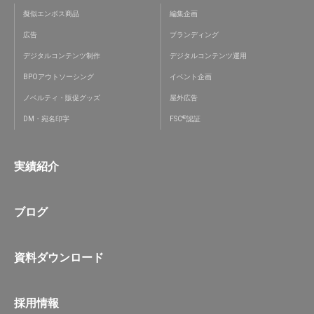
擬似エンボス商品
編集企画
広告
ブランディング
デジタルコンテンツ制作
デジタルコンテンツ運用
BPOアウトソーシング
イベント企画
ノベルティ・販促グッズ
屋外広告
®
DM・宛名印字
FSC
認証
実績紹介
ブログ
資料ダウンロード
採用情報