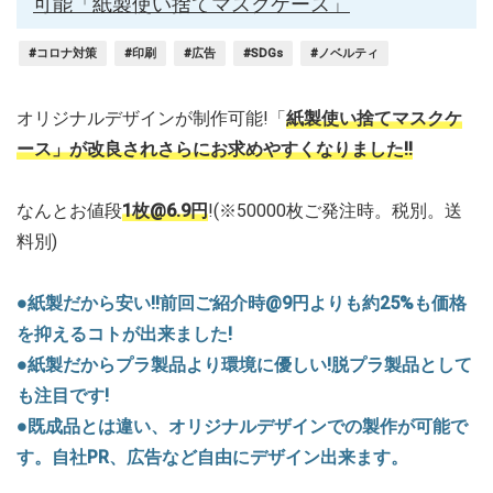
可能「紙製使い捨てマスクケース」
#コロナ対策
#印刷
#広告
#SDGs
#ノベルティ
オリジナルデザインが制作可能!「
紙製使い捨てマスクケ
ース」が改良されさらにお求めやすくなりました!!
なんとお値段
1枚@6.9円
!(※50000枚ご発注時。税別。送
料別)
●紙製だから安い!!前回ご紹介時@9円よりも約25%も価格
を抑えるコトが出来ました!
●紙製だからプラ製品より環境に優しい!脱プラ製品として
も注目です!
●既成品とは違い、オリジナルデザインでの製作が可能で
す。自社PR、広告など自由にデザイン出来ます。