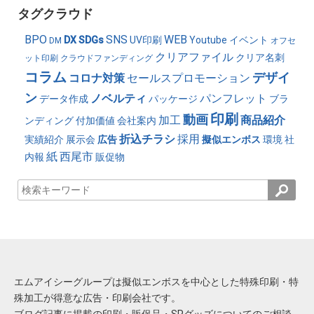
タグクラウド
BPO
SNS
WEB
DX
SDGs
UV印刷
Youtube
イベント
DM
オフセ
クリアファイル
クリア名刺
ット印刷
クラウドファンディング
コラム
デザイ
コロナ対策
セールスプロモーション
ン
ノベルティ
パンフレット
データ作成
パッケージ
ブラ
印刷
動画
加工
商品紹介
ンディング
付加価値
会社案内
折込チラシ
採用
実績紹介
展示会
広告
擬似エンボス
環境
社
紙
西尾市
内報
販促物
エムアイシーグループは擬似エンボスを中心とした特殊印刷・特
殊加工が得意な広告・印刷会社です。