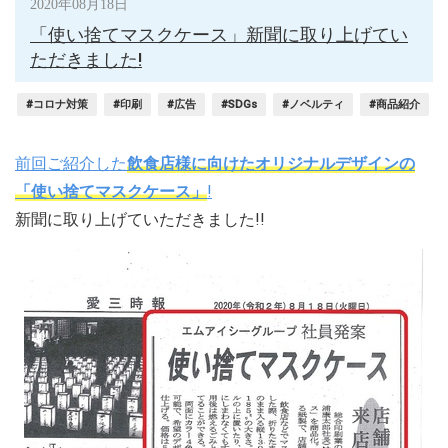
2020年08月18日
「使い捨てマスクケース」新聞に取り上げてい
ただきました!
#コロナ対策
#印刷
#広告
#SDGs
#ノベルティ
#商品紹介
前回ご紹介した
飲食店様に向けたオリジナルデザインの
「使い捨てマスクケース」
!
新聞に取り上げていただきました!!