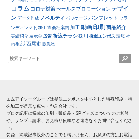
コラム
デザイ
コロナ対策
セールスプロモーション
ン
ノベルティ
パンフレット
データ作成
パッケージ
ブラ
印刷
動画
加工
商品紹介
ンディング
付加価値
会社案内
折込チラシ
採用
実績紹介
展示会
広告
擬似エンボス
環境
社
紙
西尾市
内報
販促物
エムアイシーグループは擬似エンボスを中心とした特殊印刷・特
殊加工が得意な広告・印刷会社です。
ブログ記事に掲載の印刷・販促品・SPグッズについてのご相談
や、サンプル請求、お見積り依頼など遠慮なくお問い合せくださ
い。
勿論、掲載記事以外のことでも構いません。お急ぎの方はお電話