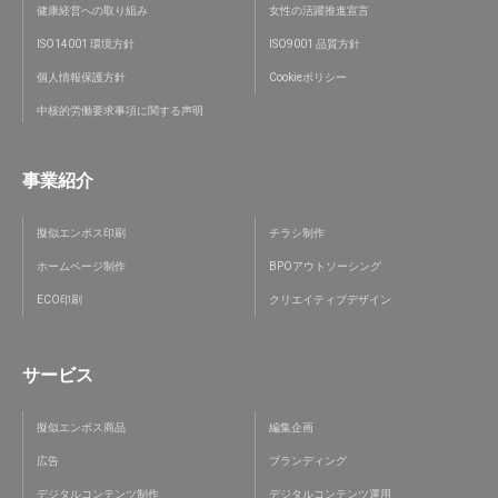
健康経営への取り組み
女性の活躍推進宣言
ISO14001 環境方針
ISO9001 品質方針
個人情報保護方針
Cookieポリシー
中核的労働要求事項に関する声明
事業紹介
擬似エンボス印刷
チラシ制作
ホームページ制作
BPOアウトソーシング
ECO印刷
クリエイティブデザイン
サービス
擬似エンボス商品
編集企画
広告
ブランディング
デジタルコンテンツ制作
デジタルコンテンツ運用