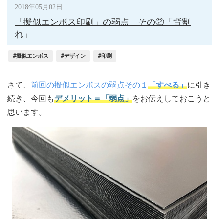
2018年05月02日
「擬似エンボス印刷」の弱点 その②「背割
れ」
#擬似エンボス
#デザイン
#印刷
さて、
前回の擬似エンボスの弱点その１
「すべる」
に引き
続き、今回も
デメリット＝「弱点」
をお伝えしておこうと
思います。