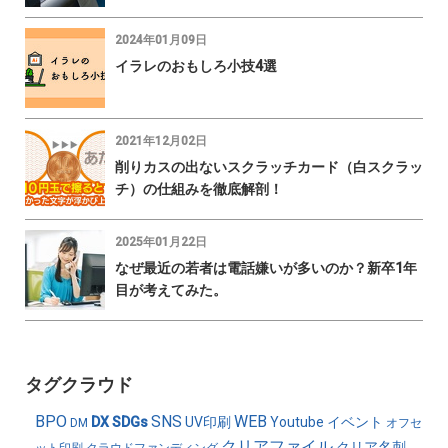
2024年01月09日
イラレのおもしろ小技4選
2021年12月02日
削りカスの出ないスクラッチカード（白スクラッ
チ）の仕組みを徹底解剖！
2025年01月22日
なぜ最近の若者は電話嫌いが多いのか？新卒1年
目が考えてみた。
タグクラウド
BPO
SNS
WEB
DX
SDGs
UV印刷
Youtube
イベント
DM
オフセ
クリアファイル
クリア名刺
ット印刷
クラウドファンディング