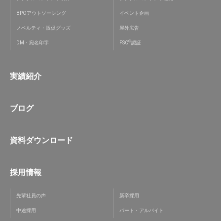
BPOアウトソーシング
イベント企画
ノベルティ・販促グッズ
屋外広告
®
DM・宛名印字
FSC
認証
実績紹介
ブログ
資料ダウンロード
採用情報
先輩社員の声
新卒採用
中途採用
パート・アルバイト