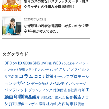
削りカスの出ないスクラッチカード（白ス
クラッチ）の仕組みを徹底解剖！
2025年01月22日
なぜ最近の若者は電話嫌いが多いのか？新
卒1年目が考えてみた。
タグクラウド
BPO
SNS
WEB
DX
SDGs
UV印刷
Youtube
イベント
DM
クリアファイル
ク
オフセット印刷
クラウドファンディング
コラム
コロナ対策
セールスプロモーシ
リア名刺
デザイン
ョン
ノベルティ
データ作成
パッケージ
パンフレット
加工
ブランディング
付加価値
会社案内
印刷
動画
商品紹介
折込チラ
実績紹介
展示会
広告
シ
採用
紙
西尾市
擬似エンボス
環境
社内報
販促物