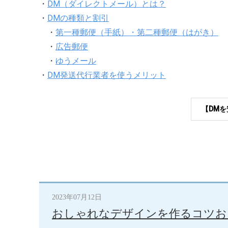
・
DM（ダイレクトメール）とは？
・
DMの種類と割引
・
第一種郵便（手紙）・第二種郵便（はがき）
・
広告郵便
・
ゆうメール
・
DM発送代行業者を使うメリット
【DM
2023年07月12日
おしゃれなデザインを作るコツお