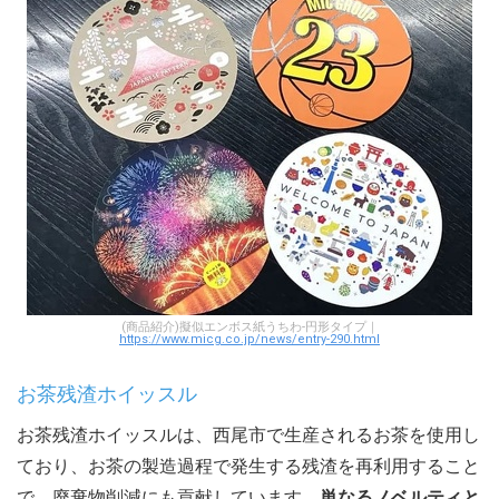
(商品紹介)擬似エンボス紙うちわ-円形タイプ｜
https://www.micg.co.jp/news/entry-290.html
お茶残渣ホイッスル
お茶残渣ホイッスルは、西尾市で生産されるお茶を使用し
ており、お茶の製造過程で発生する残渣を再利用すること
で、廃棄物削減にも貢献しています。
単なるノベルティと