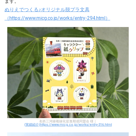
ます。
ぬりえでつくる♪オリジナル脱プラ文具
（https://www.micg.co.jp/works/entry-294.html）
名鉄三河線複線化促進期成同盟会 様｜
(実績紹介)https://www.micg.co.jp/works/entry-316.html