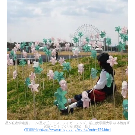
星が丘産学連携チーム(星が丘テラス、メイガーデンズ、椙山女学園大学 橋本雅好研
究室＋コトづくり研究所) 様｜
(実績紹介)https://www.micg.co.jp/works/entry-379.html