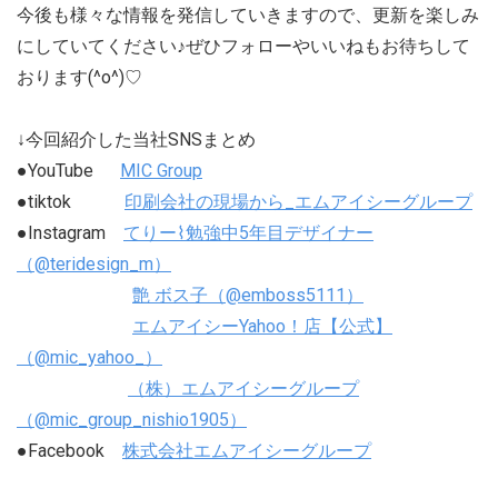
今後も様々な情報を発信していきますので、更新を楽しみ
にしていてください♪ぜひフォローやいいねもお待ちして
おります(^o^)♡
↓今回紹介した当社SNSまとめ
●YouTube
MIC Group
●tiktok
印刷会社の現場から_エムアイシーグループ
●Instagram
てりー⌇勉強中5年目デザイナー
（@teridesign_m）
艶 ボス子（@emboss5111）
エムアイシーYahoo！店【公式】
（@mic_yahoo_）
（株）エムアイシーグループ
（@mic_group_nishio1905）
●Facebook
株式会社エムアイシーグループ