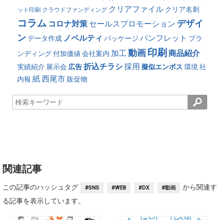
クリアファイル
クリア名刺
ット印刷
クラウドファンディング
コラム
デザイ
コロナ対策
セールスプロモーション
ン
ノベルティ
パンフレット
データ作成
パッケージ
ブラ
印刷
動画
加工
商品紹介
ンディング
付加価値
会社案内
折込チラシ
採用
実績紹介
展示会
広告
擬似エンボス
環境
社
紙
西尾市
内報
販促物
関連記事
この記事のハッシュタグ
から関連す
#SNS
#WEB
#DX
#動画
る記事を表示しています。