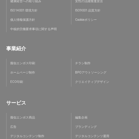
健康経営への取り組み
女性の活躍推進宣言
ISO14001 環境方針
ISO9001 品質方針
個人情報保護方針
Cookieポリシー
中核的労働要求事項に関する声明
事業紹介
擬似エンボス印刷
チラシ制作
ホームページ制作
BPOアウトソーシング
ECO印刷
クリエイティブデザイン
サービス
擬似エンボス商品
編集企画
広告
ブランディング
デジタルコンテンツ制作
デジタルコンテンツ運用