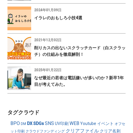
2024年01月09日
イラレのおもしろ小技4選
2021年12月02日
削りカスの出ないスクラッチカード（白スクラッ
チ）の仕組みを徹底解剖！
2025年01月22日
なぜ最近の若者は電話嫌いが多いのか？新卒1年
目が考えてみた。
タグクラウド
BPO
SNS
WEB
DX
SDGs
UV印刷
Youtube
イベント
DM
オフセ
クリアファイル
クリア名刺
ット印刷
クラウドファンディング