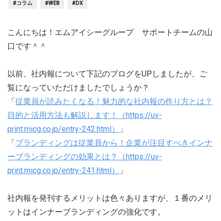
#コラム
#WEB
#DX
こんにちは！エムアイシーグループ サポートチームの山
口です＾＾
以前、社内報について下記のブログをUPしましたが、ご
覧になっていただけましたでしょうか？
「
従業員が読みたくなる！魅力的な社内報の作り方とは？
目的と活用方法も解説します！（https://uv-
print.micg.co.jp/entry-242.html）
」
「
ブランディングは従業員から！企業が注目すべきインナ
ーブランディングの効果とは？（https://uv-
print.micg.co.jp/entry-241.html）
」
社内報を発刊するメリットは色々ありますが、１番のメリ
ットはインナーブランディングの強化です。