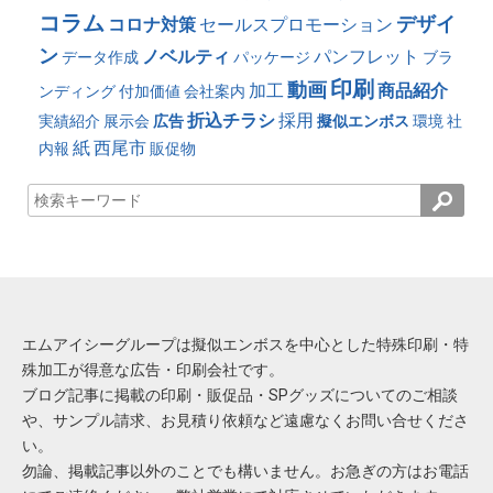
コラム
デザイ
コロナ対策
セールスプロモーション
ン
ノベルティ
パンフレット
データ作成
パッケージ
ブラ
印刷
動画
加工
商品紹介
ンディング
付加価値
会社案内
折込チラシ
採用
実績紹介
展示会
広告
擬似エンボス
環境
社
紙
西尾市
内報
販促物
エムアイシーグループは擬似エンボスを中心とした特殊印刷・特
殊加工が得意な広告・印刷会社です。
ブログ記事に掲載の印刷・販促品・SPグッズについてのご相談
や、サンプル請求、お見積り依頼など遠慮なくお問い合せくださ
い。
勿論、掲載記事以外のことでも構いません。お急ぎの方はお電話