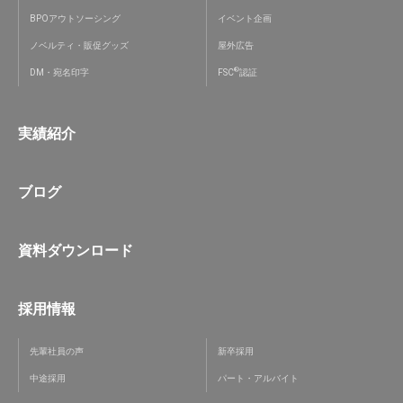
BPOアウトソーシング
イベント企画
ノベルティ・販促グッズ
屋外広告
®
DM・宛名印字
FSC
認証
実績紹介
ブログ
資料ダウンロード
採用情報
先輩社員の声
新卒採用
中途採用
パート・アルバイト