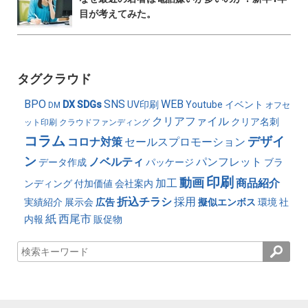
目が考えてみた。
タグクラウド
BPO
SNS
WEB
DX
SDGs
UV印刷
Youtube
イベント
DM
オフセ
クリアファイル
クリア名刺
ット印刷
クラウドファンディング
コラム
デザイ
コロナ対策
セールスプロモーション
ン
ノベルティ
パンフレット
データ作成
パッケージ
ブラ
印刷
動画
加工
商品紹介
ンディング
付加価値
会社案内
折込チラシ
採用
実績紹介
展示会
広告
擬似エンボス
環境
社
紙
西尾市
内報
販促物