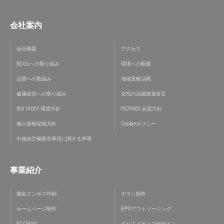
会社案内
会社概要
アクセス
SDGsへの取り組み
環境への配慮
品質への取組み
地域貢献活動
健康経営への取り組み
女性の活躍推進宣言
ISO14001 環境方針
ISO9001 品質方針
個人情報保護方針
Cookieポリシー
中核的労働要求事項に関する声明
事業紹介
擬似エンボス印刷
チラシ制作
ホームページ制作
BPOアウトソーシング
ECO印刷
クリエイティブデザイン