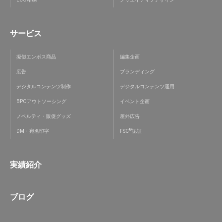
サービス
擬似エンボス商品
編集企画
広告
ブランディング
デジタルコンテンツ制作
デジタルコンテンツ運用
BPOアウトソーシング
イベント企画
ノベルティ・販促グッズ
屋外広告
®
DM・宛名印字
FSC
認証
実績紹介
ブログ