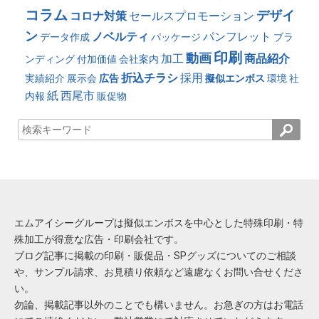
コラム
デザイ
コロナ対策
セールスプロモーション
ン
ノベルティ
パンフレット
データ作成
パッケージ
ブラ
印刷
動画
加工
商品紹介
ンディング
付加価値
会社案内
折込チラシ
採用
実績紹介
展示会
広告
擬似エンボス
環境
社
紙
西尾市
内報
販促物
エムアイシーグループは擬似エンボスを中心とした特殊印刷・特
殊加工が得意な広告・印刷会社です。
ブログ記事に掲載の印刷・販促品・SPグッズについてのご相談
や、サンプル請求、お見積り依頼など遠慮なくお問い合せくださ
い。
勿論、掲載記事以外のことでも構いません。お急ぎの方はお電話