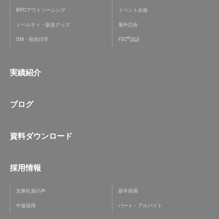
BPOアウトソーシング
イベント企画
ノベルティ・販促グッズ
屋外広告
®
DM・宛名印字
FSC
認証
実績紹介
ブログ
資料ダウンロード
採用情報
先輩社員の声
新卒採用
中途採用
パート・アルバイト