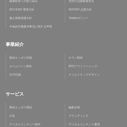
健康経営への取り組み
女性の活躍推進宣言
ISO14001 環境方針
ISO9001 品質方針
個人情報保護方針
Cookieポリシー
中核的労働要求事項に関する声明
事業紹介
擬似エンボス印刷
チラシ制作
ホームページ制作
BPOアウトソーシング
ECO印刷
クリエイティブデザイン
サービス
擬似エンボス商品
編集企画
広告
ブランディング
デジタルコンテンツ制作
デジタルコンテンツ運用