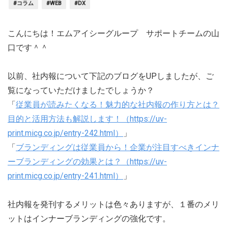
#コラム
#WEB
#DX
こんにちは！エムアイシーグループ サポートチームの山
口です＾＾
以前、社内報について下記のブログをUPしましたが、ご
覧になっていただけましたでしょうか？
「
従業員が読みたくなる！魅力的な社内報の作り方とは？
目的と活用方法も解説します！（https://uv-
print.micg.co.jp/entry-242.html）
」
「
ブランディングは従業員から！企業が注目すべきインナ
ーブランディングの効果とは？（https://uv-
print.micg.co.jp/entry-241.html）
」
社内報を発刊するメリットは色々ありますが、１番のメリ
ットはインナーブランディングの強化です。