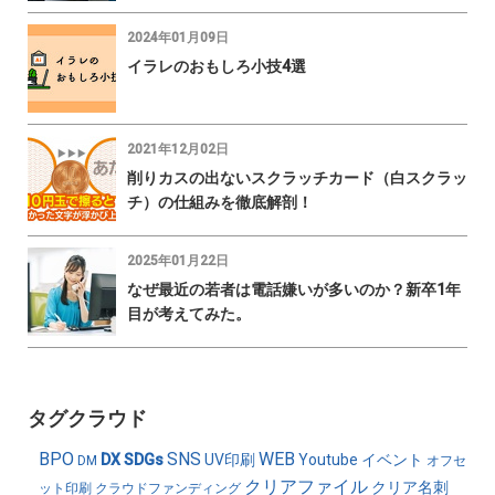
2024年01月09日
イラレのおもしろ小技4選
2021年12月02日
削りカスの出ないスクラッチカード（白スクラッ
チ）の仕組みを徹底解剖！
2025年01月22日
なぜ最近の若者は電話嫌いが多いのか？新卒1年
目が考えてみた。
タグクラウド
BPO
SNS
WEB
DX
SDGs
UV印刷
Youtube
イベント
DM
オフセ
クリアファイル
クリア名刺
ット印刷
クラウドファンディング