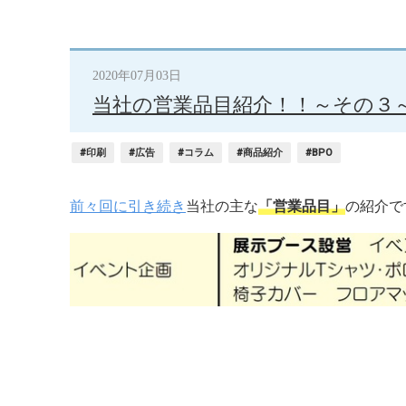
2020年07月03日
当社の営業品目紹介！！～その３
#印刷
#広告
#コラム
#商品紹介
#BPO
前々回に引き続き
当社の主な
「営業品目」
の紹介で