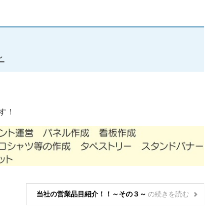
～
す！
当社の営業品目紹介！！～その３～
の
続きを読む