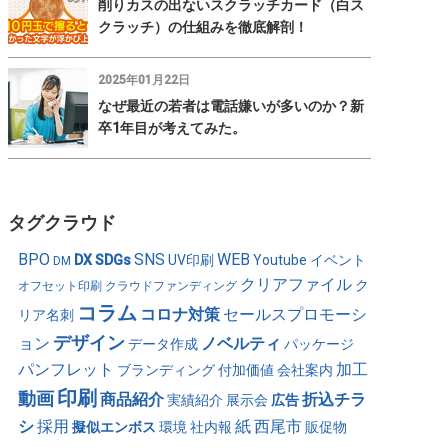
削りカスの出ないスクラッチカード（白ス
クラッチ）の仕組みを徹底解剖！
2025年01月22日
なぜ最近の若者は電話嫌いが多いのか？新
卒1年目が考えてみた。
タグクラウド
BPO
SNS
WEB
DX
SDGs
UV印刷
Youtube
イベント
DM
クリアファイル
ク
オフセット印刷
クラウドファンディング
コラム
コロナ対策
セールスプロモーシ
リア名刺
デザイン
ョン
ノベルティ
データ作成
パッケージ
パンフレット
加工
ブランディング
付加価値
会社案内
印刷
動画
商品紹介
折込チラ
実績紹介
展示会
広告
シ
採用
紙
西尾市
擬似エンボス
環境
社内報
販促物