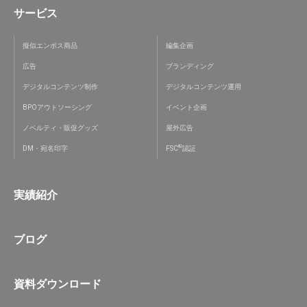
サービス
擬似エンボス商品
編集企画
広告
ブランディング
デジタルコンテンツ制作
デジタルコンテンツ運用
BPOアウトソーシング
イベント企画
ノベルティ・販促グッズ
屋外広告
®
DM・宛名印字
FSC
認証
実績紹介
ブログ
資料ダウンロード