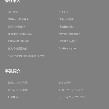
会社案内
会社概要
アクセス
SDGsへの取り組み
環境への配慮
品質への取組み
地域貢献活動
健康経営への取り組み
女性の活躍推進宣言
ISO14001 環境方針
ISO9001 品質方針
個人情報保護方針
Cookieポリシー
中核的労働要求事項に関する声明
事業紹介
擬似エンボス印刷
チラシ制作
ホームページ制作
BPOアウトソーシング
ECO印刷
クリエイティブデザイン