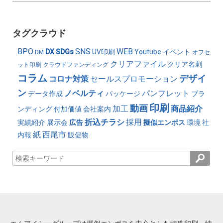
タグクラウド
BPO
SNS
WEB
DX
SDGs
UV印刷
Youtube
イベント
DM
オフセ
クリアファイル
クリア名刺
ット印刷
クラウドファンディング
コラム
デザイ
コロナ対策
セールスプロモーション
ン
ノベルティ
パンフレット
データ作成
パッケージ
ブラ
印刷
動画
加工
商品紹介
ンディング
付加価値
会社案内
折込チラシ
採用
実績紹介
展示会
広告
擬似エンボス
環境
社
紙
西尾市
内報
販促物