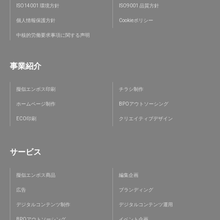
ISO14001 環境方針
ISO9001 品質方針
個人情報保護方針
Cookieポリシー
中核的労働要求事項に関する声明
事業紹介
擬似エンボス印刷
チラシ制作
ホームページ制作
BPOアウトソーシング
ECO印刷
クリエイティブデザイン
サービス
擬似エンボス商品
編集企画
広告
ブランディング
デジタルコンテンツ制作
デジタルコンテンツ運用
BPOアウトソーシング
イベント企画