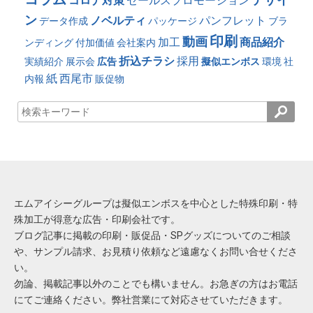
コロナ対策
セールスプロモーション
ン
ノベルティ
パンフレット
データ作成
パッケージ
ブラ
印刷
動画
加工
商品紹介
ンディング
付加価値
会社案内
折込チラシ
採用
実績紹介
展示会
広告
擬似エンボス
環境
社
紙
西尾市
内報
販促物
エムアイシーグループは擬似エンボスを中心とした特殊印刷・特
殊加工が得意な広告・印刷会社です。
ブログ記事に掲載の印刷・販促品・SPグッズについてのご相談
や、サンプル請求、お見積り依頼など遠慮なくお問い合せくださ
い。
勿論、掲載記事以外のことでも構いません。お急ぎの方はお電話
にてご連絡ください。弊社営業にて対応させていただきます。