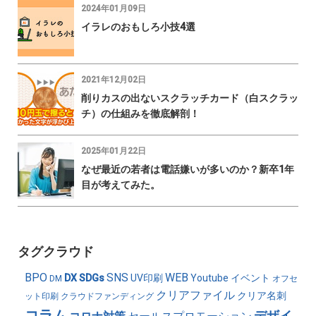
2024年01月09日
イラレのおもしろ小技4選
2021年12月02日
削りカスの出ないスクラッチカード（白スクラッ
チ）の仕組みを徹底解剖！
2025年01月22日
なぜ最近の若者は電話嫌いが多いのか？新卒1年
目が考えてみた。
タグクラウド
BPO
SNS
WEB
DX
SDGs
UV印刷
Youtube
イベント
DM
オフセ
クリアファイル
クリア名刺
ット印刷
クラウドファンディング
コラム
デザイ