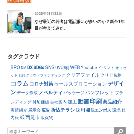
2025年01月22日
なぜ最近の若者は電話嫌いが多いのか？新卒1年
目が考えてみた。
タグクラウド
BPO
SNS
WEB
DX
SDGs
UV印刷
Youtube
イベント
DM
オフセ
クリアファイル
クリア名刺
ット印刷
クラウドファンディング
コラム
デザイ
コロナ対策
セールスプロモーション
ン
ノベルティ
パンフレット
データ作成
パッケージ
ブラ
印刷
動画
加工
商品紹介
ンディング
付加価値
会社案内
折込チラシ
採用
実績紹介
展示会
広告
擬似エンボス
環境
社
紙
西尾市
内報
販促物