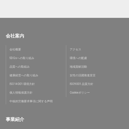
会社案内
会社概要
アクセス
SDGsへの取り組み
環境への配慮
品質への取組み
地域貢献活動
健康経営への取り組み
女性の活躍推進宣言
ISO14001 環境方針
ISO9001 品質方針
個人情報保護方針
Cookieポリシー
中核的労働要求事項に関する声明
事業紹介