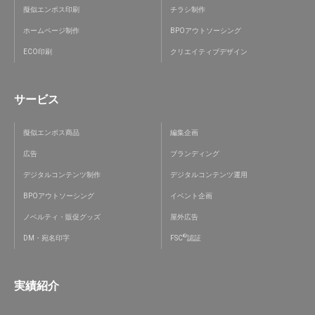
擬似エンボス印刷
チラシ制作
ホームページ制作
BPOアウトソーシング
ECO印刷
クリエイティブデザイン
サービス
擬似エンボス商品
編集企画
広告
ブランディング
デジタルコンテンツ制作
デジタルコンテンツ運用
BPOアウトソーシング
イベント企画
ノベルティ・販促グッズ
屋外広告
®
DM・宛名印字
FSC
認証
実績紹介