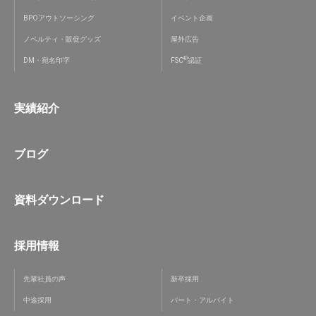
BPOアウトソーシング
イベント企画
ノベルティ・販促グッズ
屋外広告
®
DM・宛名印字
FSC
認証
実績紹介
ブログ
資料ダウンロード
採用情報
先輩社員の声
新卒採用
中途採用
パート・アルバイト