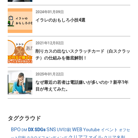
2024年01月09日
イラレのおもしろ小技4選
2021年12月02日
削りカスの出ないスクラッチカード（白スクラッ
チ）の仕組みを徹底解剖！
2025年01月22日
なぜ最近の若者は電話嫌いが多いのか？新卒1年
目が考えてみた。
タグクラウド
BPO
SNS
WEB
DX
SDGs
UV印刷
Youtube
イベント
DM
オフセ
クリアファイル
クリア名刺
ット印刷
クラウドファンディング