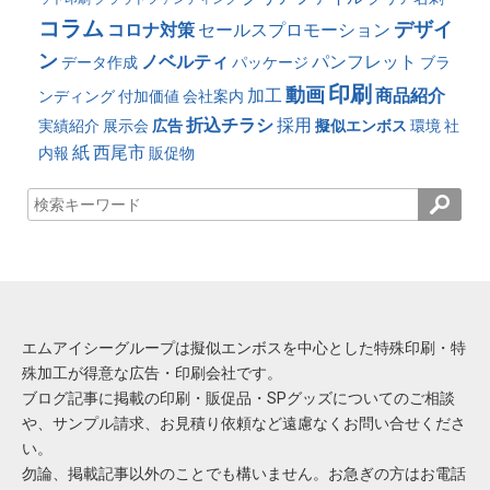
コラム
デザイ
コロナ対策
セールスプロモーション
ン
ノベルティ
パンフレット
データ作成
パッケージ
ブラ
印刷
動画
加工
商品紹介
ンディング
付加価値
会社案内
折込チラシ
採用
実績紹介
展示会
広告
擬似エンボス
環境
社
紙
西尾市
内報
販促物
エムアイシーグループは擬似エンボスを中心とした特殊印刷・特
殊加工が得意な広告・印刷会社です。
ブログ記事に掲載の印刷・販促品・SPグッズについてのご相談
や、サンプル請求、お見積り依頼など遠慮なくお問い合せくださ
い。
勿論、掲載記事以外のことでも構いません。お急ぎの方はお電話