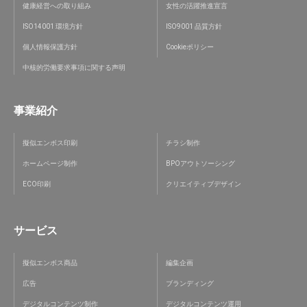
健康経営への取り組み
女性の活躍推進宣言
ISO14001 環境方針
ISO9001 品質方針
個人情報保護方針
Cookieポリシー
中核的労働要求事項に関する声明
事業紹介
擬似エンボス印刷
チラシ制作
ホームページ制作
BPOアウトソーシング
ECO印刷
クリエイティブデザイン
サービス
擬似エンボス商品
編集企画
広告
ブランディング
デジタルコンテンツ制作
デジタルコンテンツ運用