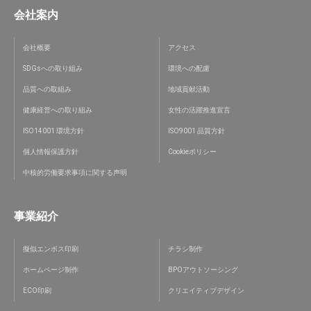
会社案内
会社概要
アクセス
SDGsへの取り組み
環境への配慮
品質への取組み
地域貢献活動
健康経営への取り組み
女性の活躍推進宣言
ISO14001 環境方針
ISO9001 品質方針
個人情報保護方針
Cookieポリシー
中核的労働要求事項に関する声明
事業紹介
擬似エンボス印刷
チラシ制作
ホームページ制作
BPOアウトソーシング
ECO印刷
クリエイティブデザイン