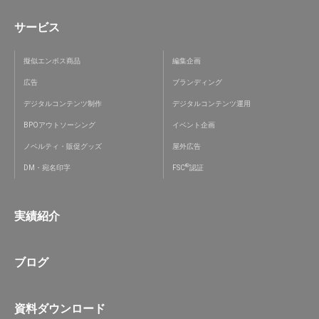
サービス
擬似エンボス商品
編集企画
広告
ブランディング
デジタルコンテンツ制作
デジタルコンテンツ運用
BPOアウトソーシング
イベント企画
ノベルティ・販促グッズ
屋外広告
®
DM・宛名印字
FSC
認証
実績紹介
ブログ
資料ダウンロード