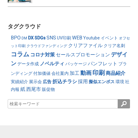
タグクラウド
BPO
SNS
WEB
DX
SDGs
UV印刷
Youtube
イベント
DM
オフセ
クリアファイル
クリア名刺
ット印刷
クラウドファンディング
コラム
デザイ
コロナ対策
セールスプロモーション
ン
ノベルティ
パンフレット
データ作成
パッケージ
ブラ
印刷
動画
加工
商品紹介
ンディング
付加価値
会社案内
折込チラシ
採用
実績紹介
展示会
広告
擬似エンボス
環境
社
紙
西尾市
内報
販促物