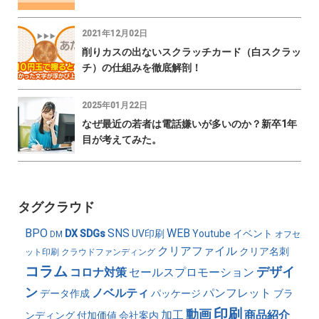
2021年12月02日
削りカスの出ないスクラッチカード（白スクラッ
チ）の仕組みを徹底解剖！
2025年01月22日
なぜ最近の若者は電話嫌いが多いのか？新卒1年
目が考えてみた。
タグクラウド
BPO
SNS
WEB
DX
SDGs
UV印刷
Youtube
イベント
DM
オフセ
クリアファイル
クリア名刺
ット印刷
クラウドファンディング
コラム
デザイ
コロナ対策
セールスプロモーション
ン
ノベルティ
パンフレット
データ作成
パッケージ
ブラ
印刷
動画
加工
商品紹介
ンディング
付加価値
会社案内