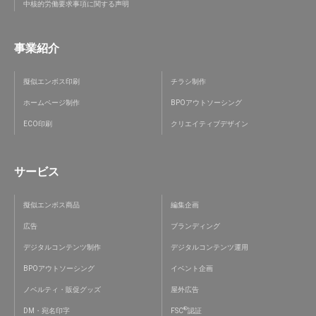
中核的労働要求事項に関する声明
事業紹介
擬似エンボス印刷
チラシ制作
ホームページ制作
BPOアウトソーシング
ECO印刷
クリエイティブデザイン
サービス
擬似エンボス商品
編集企画
広告
ブランディング
デジタルコンテンツ制作
デジタルコンテンツ運用
BPOアウトソーシング
イベント企画
ノベルティ・販促グッズ
屋外広告
®
DM・宛名印字
FSC
認証