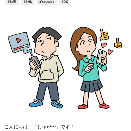
#動画
#SNS
#Youtube
#DX
こんにちは！「しゅが〜」です！