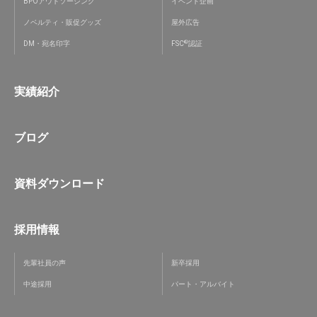
BPOアウトソーシング
イベント企画
ノベルティ・販促グッズ
屋外広告
®
DM・宛名印字
FSC
認証
実績紹介
ブログ
資料ダウンロード
採用情報
先輩社員の声
新卒採用
中途採用
パート・アルバイト