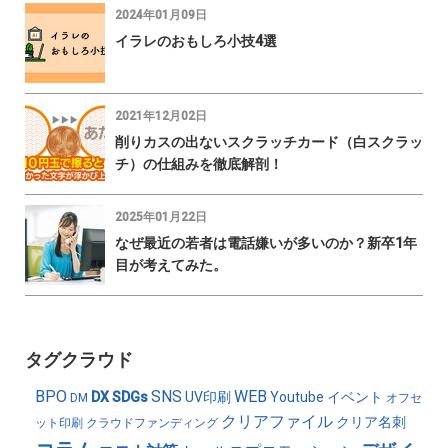
2024年01月09日
イラレのおもしろ小技4選
2021年12月02日
削りカスの出ないスクラッチカード（白スクラッ
チ）の仕組みを徹底解剖！
2025年01月22日
なぜ最近の若者は電話嫌いが多いのか？新卒1年
目が考えてみた。
タグクラウド
BPO
SNS
WEB
DX
SDGs
UV印刷
Youtube
イベント
DM
オフセ
クリアファイル
クリア名刺
ット印刷
クラウドファンディング