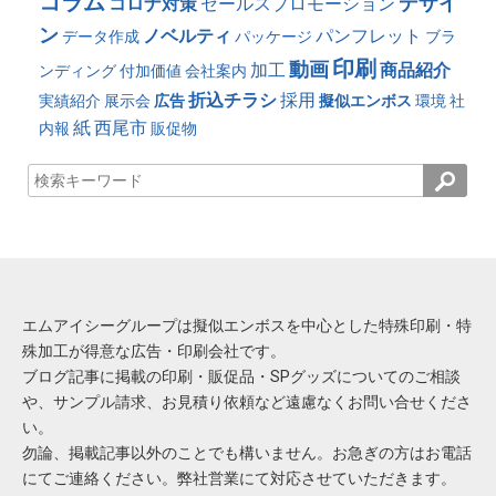
コラム
デザイ
コロナ対策
セールスプロモーション
ン
ノベルティ
パンフレット
データ作成
パッケージ
ブラ
印刷
動画
加工
商品紹介
ンディング
付加価値
会社案内
折込チラシ
採用
実績紹介
展示会
広告
擬似エンボス
環境
社
紙
西尾市
内報
販促物
エムアイシーグループは擬似エンボスを中心とした特殊印刷・特
殊加工が得意な広告・印刷会社です。
ブログ記事に掲載の印刷・販促品・SPグッズについてのご相談
や、サンプル請求、お見積り依頼など遠慮なくお問い合せくださ
い。
勿論、掲載記事以外のことでも構いません。お急ぎの方はお電話
にてご連絡ください。弊社営業にて対応させていただきます。