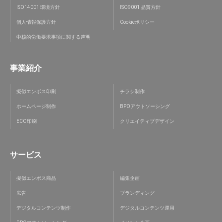
ISO14001 環境方針
ISO9001 品質方針
個人情報保護方針
Cookieポリシー
中核的労働要求事項に関する声明
事業紹介
擬似エンボス印刷
チラシ制作
ホームページ制作
BPOアウトソーシング
ECO印刷
クリエイティブデザイン
サービス
擬似エンボス商品
編集企画
広告
ブランディング
デジタルコンテンツ制作
デジタルコンテンツ運用