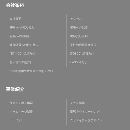
会社案内
会社概要
アクセス
SDGsへの取り組み
環境への配慮
品質への取組み
地域貢献活動
健康経営への取り組み
女性の活躍推進宣言
ISO14001 環境方針
ISO9001 品質方針
個人情報保護方針
Cookieポリシー
中核的労働要求事項に関する声明
事業紹介
擬似エンボス印刷
チラシ制作
ホームページ制作
BPOアウトソーシング
ECO印刷
クリエイティブデザイン