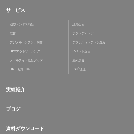
サービス
擬似エンボス商品
編集企画
広告
ブランディング
デジタルコンテンツ制作
デジタルコンテンツ運用
BPOアウトソーシング
イベント企画
ノベルティ・販促グッズ
屋外広告
®
DM・宛名印字
FSC
認証
実績紹介
ブログ
資料ダウンロード