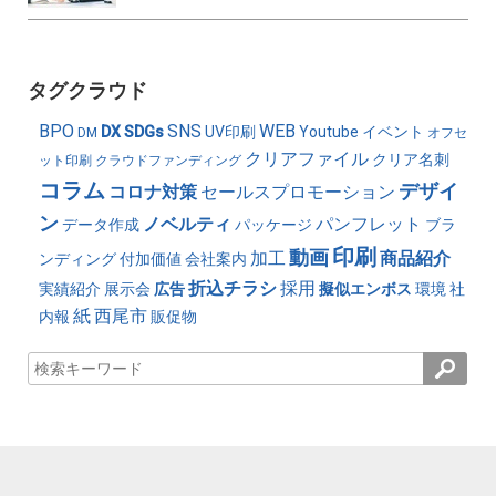
タグクラウド
BPO
SNS
WEB
DX
SDGs
UV印刷
Youtube
イベント
DM
オフセ
クリアファイル
クリア名刺
ット印刷
クラウドファンディング
コラム
デザイ
コロナ対策
セールスプロモーション
ン
ノベルティ
パンフレット
データ作成
パッケージ
ブラ
印刷
動画
加工
商品紹介
ンディング
付加価値
会社案内
折込チラシ
採用
実績紹介
展示会
広告
擬似エンボス
環境
社
紙
西尾市
内報
販促物