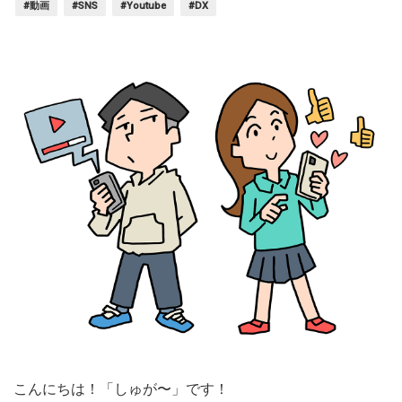
#動画
#SNS
#Youtube
#DX
こんにちは！「しゅが〜」です！