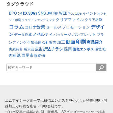
タグクラウド
BPO
SNS
WEB
DX
SDGs
UV印刷
Youtube
イベント
DM
オフセ
クリアファイル
クリア名刺
ット印刷
クラウドファンディング
コラム
デザイ
コロナ対策
セールスプロモーション
ン
ノベルティ
パンフレット
データ作成
パッケージ
ブラ
印刷
動画
加工
商品紹介
ンディング
付加価値
会社案内
折込チラシ
採用
実績紹介
展示会
広告
擬似エンボス
環境
社
紙
西尾市
内報
販促物
エムアイシーグループは擬似エンボスを中心とした特殊印刷・特
殊加工が得意な広告・印刷会社です。
ブログ記事に掲載の印刷・販促品・SPグッズについてのご相談