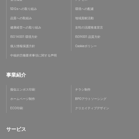
SDGsへの取り組み
環境への配慮
品質への取組み
地域貢献活動
健康経営への取り組み
女性の活躍推進宣言
ISO14001 環境方針
ISO9001 品質方針
個人情報保護方針
Cookieポリシー
中核的労働要求事項に関する声明
事業紹介
擬似エンボス印刷
チラシ制作
ホームページ制作
BPOアウトソーシング
ECO印刷
クリエイティブデザイン
サービス