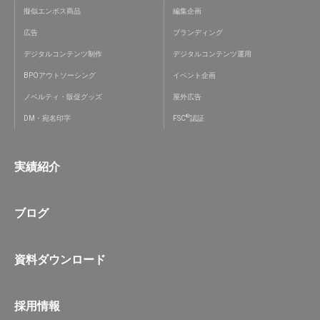
擬似エンボス商品
編集企画
広告
ブランディング
デジタルコンテンツ制作
デジタルコンテンツ運用
BPOアウトソーシング
イベント企画
ノベルティ・販促グッズ
屋外広告
®
DM・宛名印字
FSC
認証
実績紹介
ブログ
資料ダウンロード
採用情報