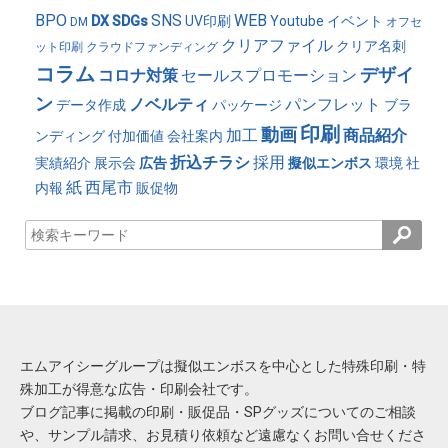
BPO
SNS
WEB
DX
SDGs
UV印刷
Youtube
イベント
DM
オフセ
クリアファイル
クリア名刺
ット印刷
クラウドファンディング
コラム
デザイ
コロナ対策
セールスプロモーション
ン
ノベルティ
パンフレット
データ作成
パッケージ
ブラ
印刷
動画
加工
商品紹介
ンディング
付加価値
会社案内
折込チラシ
採用
実績紹介
展示会
広告
擬似エンボス
環境
社
紙
西尾市
内報
販促物
エムアイシーグループは擬似エンボスを中心とした特殊印刷・特
殊加工が得意な広告・印刷会社です。
ブログ記事に掲載の印刷・販促品・SPグッズについてのご相談
や、サンプル請求、お見積り依頼など遠慮なくお問い合せくださ