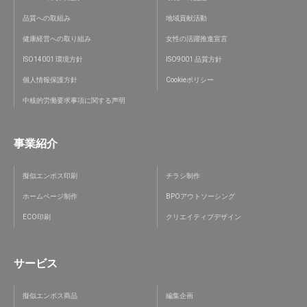
品質への取組み
地域貢献活動
健康経営への取り組み
女性の活躍推進宣言
ISO14001 環境方針
ISO9001 品質方針
個人情報保護方針
Cookieポリシー
中核的労働要求事項に関する声明
事業紹介
擬似エンボス印刷
チラシ制作
ホームページ制作
BPOアウトソーシング
ECO印刷
クリエイティブデザイン
サービス
擬似エンボス商品
編集企画