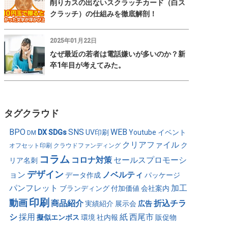
削りカスの出ないスクラッチカード（白ス
クラッチ）の仕組みを徹底解剖！
2025年01月22日
なぜ最近の若者は電話嫌いが多いのか？新
卒1年目が考えてみた。
タグクラウド
BPO
SNS
WEB
DX
SDGs
UV印刷
Youtube
イベント
DM
クリアファイル
ク
オフセット印刷
クラウドファンディング
コラム
コロナ対策
セールスプロモーシ
リア名刺
デザイン
ョン
ノベルティ
データ作成
パッケージ
パンフレット
加工
ブランディング
付加価値
会社案内
印刷
動画
商品紹介
折込チラ
実績紹介
展示会
広告
シ
採用
紙
西尾市
擬似エンボス
環境
社内報
販促物