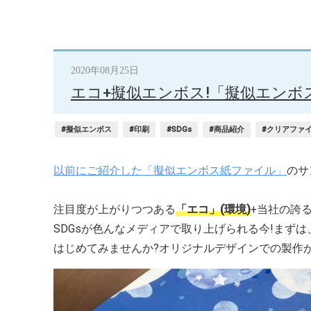
2020年08月25日
エコ+擬似エンボス!「擬似エンボ
#擬似エンボス
#印刷
#SDGs
#商品紹介
#クリアファ
以前にご紹介した「擬似エンボス紙ファイル」
のサ
注目度が上がりつつある
「エコ」(環境)
+当社の誇
SDGsが色んなメディアで取り上げられる今!まず
はじめてみませんか?オリジナルデザインでの製作