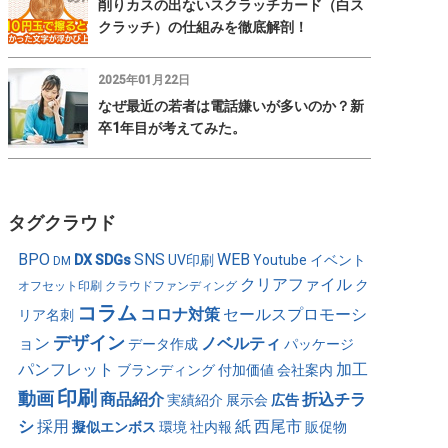
削りカスの出ないスクラッチカード（白ス
クラッチ）の仕組みを徹底解剖！
2025年01月22日
なぜ最近の若者は電話嫌いが多いのか？新
卒1年目が考えてみた。
タグクラウド
BPO
SNS
WEB
DX
SDGs
UV印刷
Youtube
イベント
DM
クリアファイル
ク
オフセット印刷
クラウドファンディング
コラム
コロナ対策
セールスプロモーシ
リア名刺
デザイン
ョン
ノベルティ
データ作成
パッケージ
パンフレット
加工
ブランディング
付加価値
会社案内
印刷
動画
商品紹介
折込チラ
実績紹介
展示会
広告
シ
採用
紙
西尾市
擬似エンボス
環境
社内報
販促物