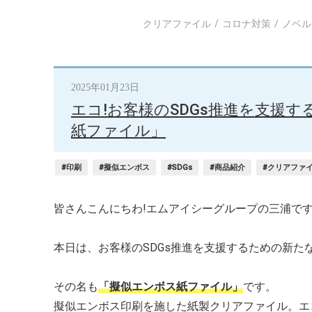
クリアファイル
コロナ対策
ノベル
2025年01月23日
エコ!お客様のSDGs推進を支援
紙ファイル」
#印刷
#擬似エンボス
#SDGs
#商品紹介
#クリアファ
皆さんこんにちわ!エムアイシーグループの三浦です
本日は、お客様のSDGs推進を支援するための新
その名も
「擬似エンボス紙ファイル」
です。
擬似エンボス印刷を施した紙製クリアファイル。エ