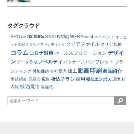
タグクラウド
BPO
SNS
WEB
DX
SDGs
UV印刷
Youtube
イベント
DM
オフセ
クリアファイル
クリア名刺
ット印刷
クラウドファンディング
コラム
デザイ
コロナ対策
セールスプロモーション
ン
ノベルティ
パンフレット
データ作成
パッケージ
ブラ
印刷
動画
加工
商品紹介
ンディング
付加価値
会社案内
折込チラシ
採用
実績紹介
展示会
広告
擬似エンボス
環境
社
紙
西尾市
内報
販促物