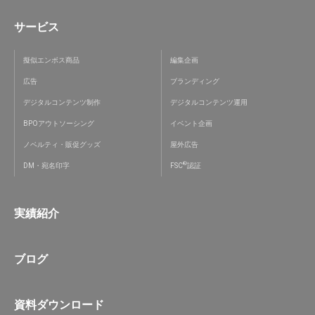
サービス
擬似エンボス商品
編集企画
広告
ブランディング
デジタルコンテンツ制作
デジタルコンテンツ運用
BPOアウトソーシング
イベント企画
ノベルティ・販促グッズ
屋外広告
®
DM・宛名印字
FSC
認証
実績紹介
ブログ
資料ダウンロード