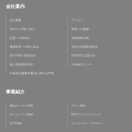
会社案内
会社概要
アクセス
SDGsへの取り組み
環境への配慮
品質への取組み
地域貢献活動
健康経営への取り組み
女性の活躍推進宣言
ISO14001 環境方針
ISO9001 品質方針
個人情報保護方針
Cookieポリシー
中核的労働要求事項に関する声明
事業紹介
擬似エンボス印刷
チラシ制作
ホームページ制作
BPOアウトソーシング
ECO印刷
クリエイティブデザイン