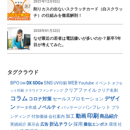
2021年12月02日
削りカスの出ないスクラッチカード（白スクラッ
チ）の仕組みを徹底解剖！
2025年01月22日
なぜ最近の若者は電話嫌いが多いのか？新卒1年
目が考えてみた。
タグクラウド
BPO
SNS
WEB
DX
SDGs
UV印刷
Youtube
イベント
DM
オフセ
クリアファイル
クリア名刺
ット印刷
クラウドファンディング
コラム
デザイ
コロナ対策
セールスプロモーション
ン
ノベルティ
パンフレット
データ作成
パッケージ
ブラ
印刷
動画
加工
商品紹介
ンディング
付加価値
会社案内
折込チラシ
採用
実績紹介
展示会
広告
擬似エンボス
環境
社