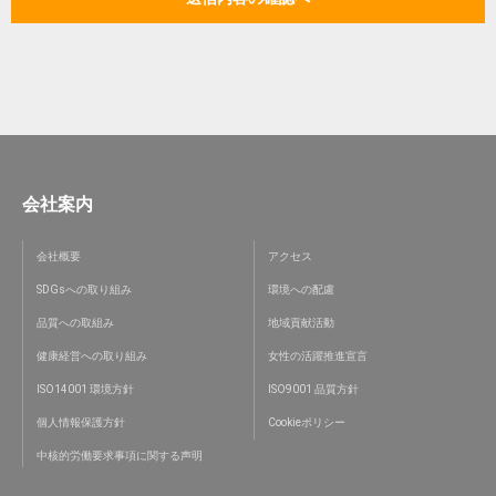
会社案内
会社概要
アクセス
SDGsへの取り組み
環境への配慮
品質への取組み
地域貢献活動
健康経営への取り組み
女性の活躍推進宣言
ISO14001 環境方針
ISO9001 品質方針
個人情報保護方針
Cookieポリシー
中核的労働要求事項に関する声明