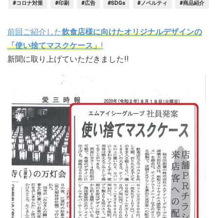
#コロナ対策
#印刷
#広告
#SDGs
#ノベルティ
#商品紹介
前回ご紹介した
飲食店様に向けたオリジナルデザインの
「使い捨てマスクケース」
!
新聞に取り上げていただきました!!