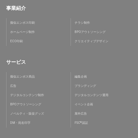
事業紹介
擬似エンボス印刷
チラシ制作
ホームページ制作
BPOアウトソーシング
ECO印刷
クリエイティブデザイン
サービス
擬似エンボス商品
編集企画
広告
ブランディング
デジタルコンテンツ制作
デジタルコンテンツ運用
BPOアウトソーシング
イベント企画
ノベルティ・販促グッズ
屋外広告
®
DM・宛名印字
FSC
認証